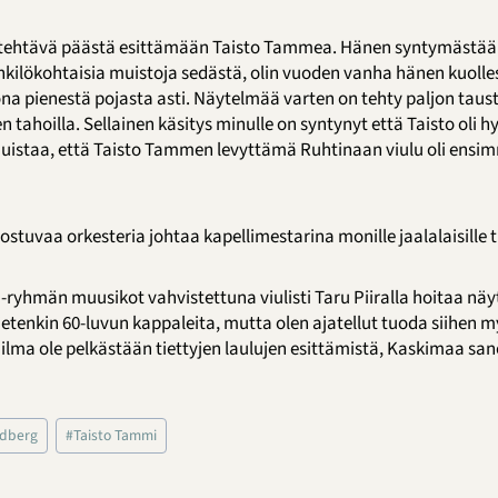
tehtävä päästä esittämään Taisto Tammea. Hänen syntymästään
henkilökohtaisia muistoja sedästä, olin vuoden vanha hänen kuoll
tona pienestä pojasta asti. Näytelmää varten on tehty paljon taus
n tahoilla. Sellainen käsitys minulle on syntynyt että Taisto oli 
istaa, että Taisto Tammen levyttämä Ruhtinaan viulu oli ensim
tuvaa orkesteria johtaa kapellimestarina monille jaalalaisille t
 -ryhmän muusikot vahvistettuna viulisti Taru Piiralla hoitaa nä
tenkin 60-luvun kappaleita, mutta olen ajatellut tuoda siihen myö
ma ole pelkästään tiettyjen laulujen esittämistä, Kaskimaa san
ndberg
#
Taisto Tammi