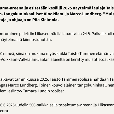
uma-areenalla esitetään kesällä 2025 näytelmä laulaja Ta
 tangokuninkaalliset Aino Niemi ja Marco Lundberg. ”Muist
aja ja ohjaaja on Piia Kleimola.
tuminen pidettiin Liikasenmäellä lauantaina 24.8. Paikalle tul
n näytelmästä kiinnostunuttta.
li 90 nimeä, siinä on mukana myös kaikki Taisto Tammen elämänva
Voikkaan-Valkealan-Jaalan alueelta on kerätty muistitietoa, käsi
 alkavat tammikuussa 2025. Taisto Tammen roolissa nähdään T
gas Marco Lundberg. Toinen kouvolalainen tangokuninkaallinen
emi esiintyy Tamara Lundin roolissa.
26.6.2025 uudella 500-paikkaisella tapahtuma-areenalla Liikase
eura.