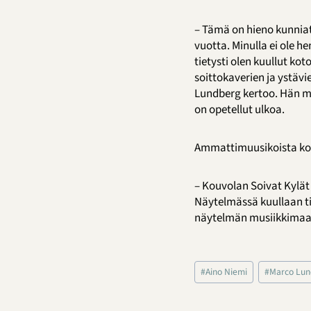
– Tämä on hieno kunnia
vuotta. Minulla ei ole 
tietysti olen kuullut ko
soittokaverien ja ystävie
Lundberg kertoo. Hän mu
on opetellut ulkoa.
Ammattimuusikoista koos
– Kouvolan Soivat Kylät
Näytelmässä kuullaan tie
näytelmän musiikkimaail
Avainsanat:
#
Aino Niemi
#
Marco Lu