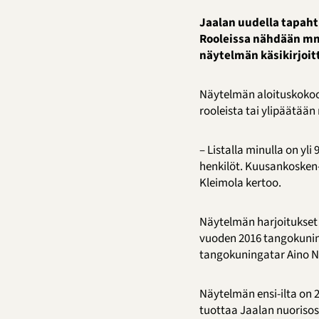
Jaalan uudella tapaht
Rooleissa nähdään mm.
näytelmän käsikirjoitt
Näytelmän aloituskokoon
rooleista tai ylipäätää
– Listalla minulla on y
henkilöt. Kuusankosken-
Kleimola kertoo.
Näytelmän harjoitukset
vuoden 2016 tangokunin
tangokuningatar Aino Ni
Näytelmän ensi-ilta on 
tuottaa Jaalan nuorisos