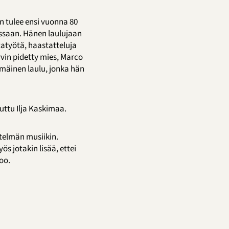
 tulee ensi vuonna 80
essaan. Hänen laulujaan
tatyötä, haastatteluja
hyvin pidetty mies, Marco
mäinen laulu, jonka hän
uttu Ilja Kaskimaa.
ytelmän musiikin.
s jotakin lisää, ettei
oo.