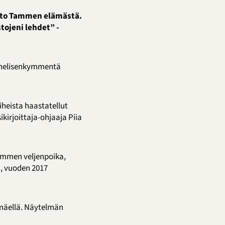
isto Tammen elämästä.
ojeni lehdet” -
i nelisenkymmentä
iheista haastatellut
kirjoittaja-ohjaaja Piia
ammen veljenpoika,
, vuoden 2017
nmäellä. Näytelmän