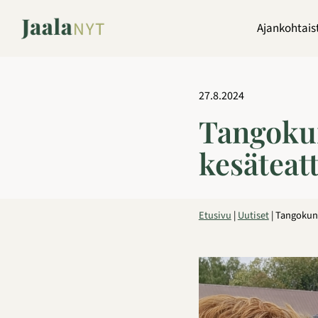
Siirry
sisältöön
Ajankohtais
27.8.2024
Tangokun
kesäteatt
Etusivu
|
Uutiset
|
Tangokuni