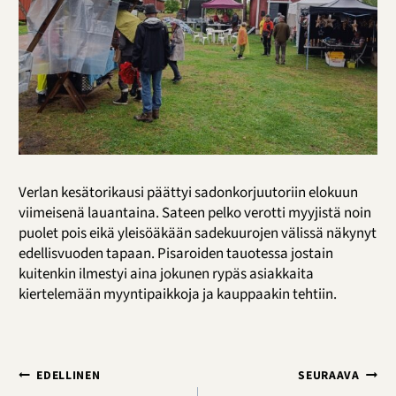
Verlan kesätorikausi päättyi sadonkorjuutoriin elokuun
viimeisenä lauantaina. Sateen pelko verotti myyjistä noin
puolet pois eikä yleisöäkään sadekuurojen välissä näkynyt
edellisvuoden tapaan. Pisaroiden tauotessa jostain
kuitenkin ilmestyi aina jokunen rypäs asiakkaita
kiertelemään myyntipaikkoja ja kauppaakin tehtiin.
Artikkelien
EDELLINEN
SEURAAVA