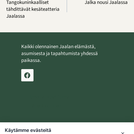
selaus
Tangokuninkaalliset
Jalka nousi Jaalassa
tähdittävät kesäteatteria
Jaalassa
Kaikki olennainen Jaalan elämästä,
asumisesta ja tapahtumista yhdessä
paikassa.
Ilmoita tapahtuma
Lähetä uutinen
Käytämme evästeitä
Jaalan kotiseutusäätiö
×