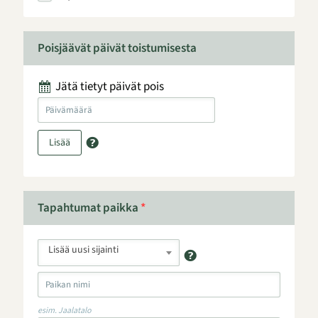
Poisjäävät päivät toistumisesta
Jätä tietyt päivät pois
Lisää
Tapahtumat paikka
*
Lisää uusi sijainti
esim. Jaalatalo