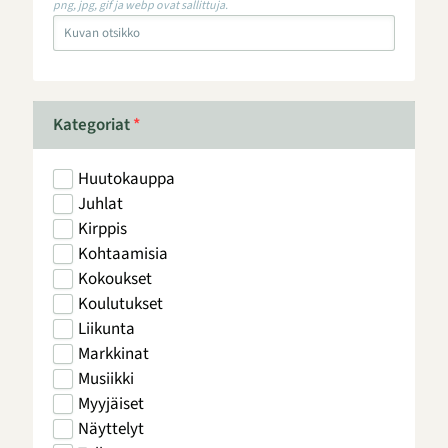
png, jpg, gif ja webp ovat sallittuja.
Kategoriat
*
Huutokauppa
Juhlat
Kirppis
Kohtaamisia
Kokoukset
Koulutukset
Liikunta
Markkinat
Musiikki
Myyjäiset
Näyttelyt