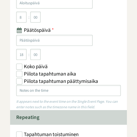
:
Päätöspäivä
*
:
Koko päivä
Piilota tapahtuman aika
Piilota tapahtuman päättymisaika
It appears next to the event time on the Single Event Page. You can
enter notes such as the timezone name in this field.
Repeating
Tapahtuman toistuminen