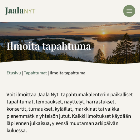
Siirry
sisältöön
Ilmoita tapahtuma
Etusivu
|
Tapahtumat
|
Ilmoita tapahtuma
Voit ilmoittaa Jaala Nyt -tapahtumakalenteriin paikalliset
tapahtumat, tempaukset, näyttelyt, harrastukset,
konsertit, turnaukset, kyläillat, markkinat tai vaikka
pienemmätkin yhteisön jutut. Kaikki ilmoitukset käydään
läpi ennen julkaisua, yleensä muutaman arkipäivän
kuluessa.