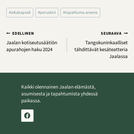
Avainsanat:
#
aikakapseli
#
peruskivi
#
tapahtuma-areena
Artikkelien
EDELLINEN
SEURAAVA
selaus
Jaalan kotiseutusäätiön
Tangokuninkaalliset
apurahojen haku 2024
tähdittävät kesäteatteria
Jaalassa
Kaikki olennainen Jaalan elämästä,
asumisesta ja tapahtumista yhdessä
paikassa.