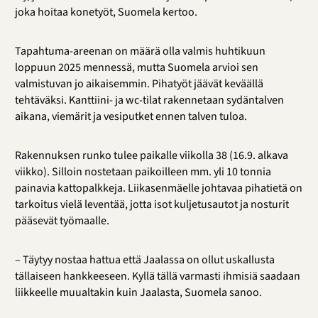
joka hoitaa konetyöt, Suomela kertoo.
Tapahtuma-areenan on määrä olla valmis huhtikuun
loppuun 2025 mennessä, mutta Suomela arvioi sen
valmistuvan jo aikaisemmin. Pihatyöt jäävät keväällä
tehtäväksi. Kanttiini- ja wc-tilat rakennetaan sydäntalven
aikana, viemärit ja vesiputket ennen talven tuloa.
Rakennuksen runko tulee paikalle viikolla 38 (16.9. alkava
viikko). Silloin nostetaan paikoilleen mm. yli 10 tonnia
painavia kattopalkkeja.
Liikasenmäelle johtavaa pihatietä on
tarkoitus
vielä
leventää, jotta isot kuljetusautot ja nosturit
pääsevät työmaalle.
– Täytyy nostaa hattua että Jaalassa on ollut uskallusta
tällaiseen hankkeeseen. Kyllä tällä varmasti ihmisiä saadaan
liikkeelle muualtakin kuin Jaalasta, Suomela sanoo.