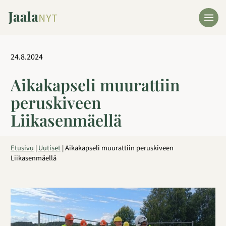
Siirry
sisältöön
24.8.2024
Aikakapseli muurattiin
peruskiveen
Liikasenmäellä
Etusivu
|
Uutiset
|
Aikakapseli muurattiin peruskiveen
Liikasenmäellä