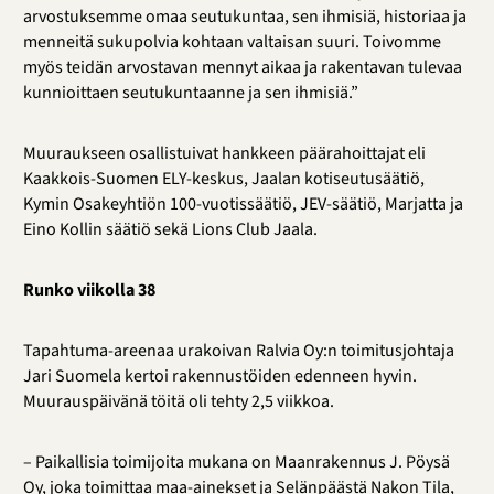
arvostuksemme omaa seutukuntaa, sen ihmisiä, historiaa ja
menneitä sukupolvia kohtaan valtaisan suuri. Toivomme
myös teidän arvostavan mennyt aikaa ja rakentavan tulevaa
kunnioittaen seutukuntaanne ja sen ihmisiä.”
Muuraukseen osallistuivat hankkeen päärahoittajat eli
Kaakkois-Suomen ELY-keskus, Jaalan kotiseutusäätiö,
Kymin Osakeyhtiön 100-vuotissäätiö, JEV-säätiö, Marjatta ja
Eino Kollin säätiö sekä Lions Club Jaala.
Runko viikolla 38
Tapahtuma-areenaa urakoivan Ralvia Oy:n toimitusjohtaja
Jari Suomela kertoi rakennustöiden edenneen hyvin.
Muurauspäivänä töitä oli tehty 2,5 viikkoa.
– Paikallisia toimijoita mukana on Maanrakennus J. Pöysä
Oy, joka toimittaa maa-ainekset ja Selänpäästä
Nakon Tila,