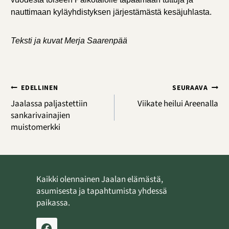
nauttimaan kyläyhdistyksen järjestämästä kesäjuhlasta.
Teksti ja kuvat Merja Saarenpää
Artikkelien
EDELLINEN
SEURAAVA
selaus
Jaalassa paljastettiin
Viikate heilui Areenalla
sankarivainajien
muistomerkki
Kaikki olennainen Jaalan elämästä,
asumisesta ja tapahtumista yhdessä
paikassa.