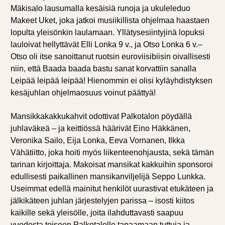
Mäkisalo lausumalla kesäisiä runoja ja ukuleleduo
Makeet Uket, joka jatkoi musiikillista ohjelmaa haastaen
lopulta yleisönkin laulamaan. Yllätysesiintyjinä lopuksi
lauloivat hellyttävät Elli Lonka 9 v., ja Otso Lonka 6 v.–
Otso oli itse sanoittanut ruotsin euroviisibiisin oivallisesti
niin, että Baada baada bastu sanat korvattiin sanalla
Leipää leipää leipää! Hienommin ei olisi kyläyhdistyksen
kesäjuhlan ohjelmaosuus voinut päättyä!
Mansikkakakkukahvit odottivat Palkotalon pöydällä
juhlaväkeä – ja keittiössä häärivät Eino Häkkänen,
Veronika Sailo, Eija Lonka, Eeva Vornanen, Ilkka
Vähätiitto, joka hoiti myös liikenteenohjausta, sekä tämän
tarinan kirjoittaja. Makoisat mansikat kakkuihin sponsoroi
edullisesti paikallinen mansikanviljelijä Seppo Lunkka.
Useimmat edellä mainitut henkilöt uurastivat etukäteen ja
jälkikäteen juhlan järjestelyjen parissa – isosti kiitos
kaikille sekä yleisölle, joita ilahduttavasti saapuu
vuodesta toiseen Palkotalolle tapaamaan tuttuja ja