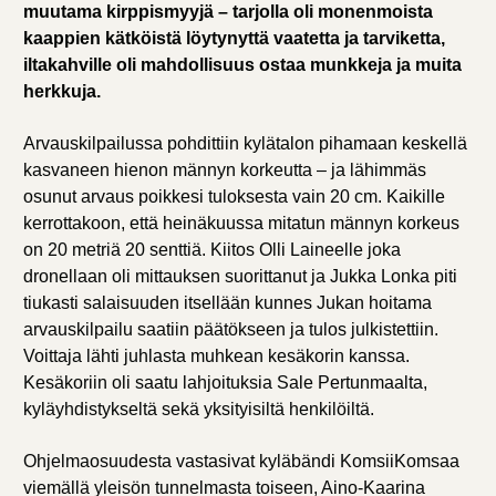
muutama kirppismyyjä – tarjolla oli monenmoista
kaappien kätköistä löytynyttä vaatetta ja tarviketta,
iltakahville oli mahdollisuus ostaa munkkeja ja muita
herkkuja.
Arvauskilpailussa pohdittiin kylätalon pihamaan keskellä
kasvaneen hienon männyn korkeutta – ja lähimmäs
osunut arvaus poikkesi tuloksesta vain 20 cm. Kaikille
kerrottakoon, että heinäkuussa mitatun männyn korkeus
on 20 metriä 20 senttiä. Kiitos Olli Laineelle joka
dronellaan oli mittauksen suorittanut ja Jukka Lonka piti
tiukasti salaisuuden itsellään kunnes Jukan hoitama
arvauskilpailu saatiin päätökseen ja tulos julkistettiin.
Voittaja lähti juhlasta muhkean kesäkorin kanssa.
Kesäkoriin oli saatu lahjoituksia Sale Pertunmaalta,
kyläyhdistykseltä sekä yksityisiltä henkilöiltä.
Ohjelmaosuudesta vastasivat kyläbändi KomsiiKomsaa
viemällä yleisön tunnelmasta toiseen, Aino-Kaarina