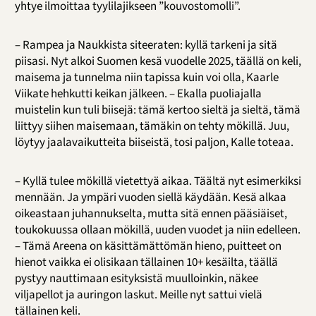
yhtye ilmoittaa tyylilajikseen ”kouvostomolli”.
– Rampea ja Naukkista siteeraten: kyllä tarkeni ja sitä
piisasi. Nyt alkoi Suomen kesä vuodelle 2025, täällä on keli,
maisema ja tunnelma niin tapissa kuin voi olla, Kaarle
Viikate hehkutti keikan jälkeen. – Ekalla puoliajalla
muistelin kun tuli biisejä: tämä kertoo sieltä ja sieltä, tämä
liittyy siihen maisemaan, tämäkin on tehty mökillä. Juu,
löytyy jaalavaikutteita biiseistä, tosi paljon, Kalle toteaa.
– Kyllä tulee mökillä vietettyä aikaa. Täältä nyt esimerkiksi
mennään. Ja ympäri vuoden siellä käydään. Kesä alkaa
oikeastaan juhannukselta, mutta sitä ennen pääsiäiset,
toukokuussa ollaan mökillä, uuden vuodet ja niin edelleen.
– Tämä Areena on käsittämättömän hieno, puitteet on
hienot vaikka ei olisikaan tällainen 10+ kesäilta, täällä
pystyy nauttimaan esityksistä muulloinkin, näkee
viljapellot ja auringon laskut. Meille nyt sattui vielä
tällainen keli.