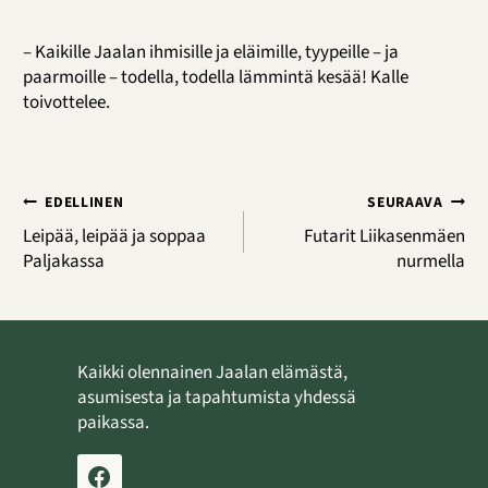
– Kaikille Jaalan ihmisille ja eläimille, tyypeille – ja
paarmoille – todella, todella lämmintä kesää! Kalle
toivottelee.
Artikkelien
EDELLINEN
SEURAAVA
selaus
Leipää, leipää ja soppaa
Futarit Liikasenmäen
Paljakassa
nurmella
Kaikki olennainen Jaalan elämästä,
asumisesta ja tapahtumista yhdessä
paikassa.