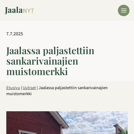
Siirry
sisältöön
7.7.2025
Jaalassa paljastettiin
sankarivainajien
muistomerkki
Etusivu
|
Uutiset
|
Jaalassa paljastettiin sankarivainajien
muistomerkki