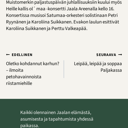
Muistomerkin paljastuspäivän juhlallisuuksiin kuului myös
Heille kallis ol´ maa -konsertti Jaala Areenalla kello 16.
Konsertissa musisoi Satumaa-orkesteri solistinaan Petri
Ryynänen ja Karoliina Suikkanen. Evakon laulun esittivät
Karoliina Suikkanen ja Perttu Valkeapää.
Artikkelien
EDELLINEN
SEURAAVA
selaus
Oletko kohdannut karhun?
Leipää, leipää ja soppaa
– ilmoita
Paljakassa
petohavainnoista
riistamiehille
Kaikki olennainen Jaalan elämästä,
asumisesta ja tapahtumista yhdessä
paikassa.