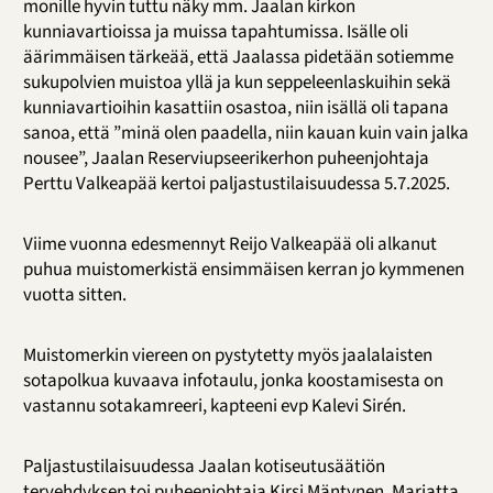
monille hyvin tuttu näky mm. Jaalan kirkon
kunniavartioissa ja muissa tapahtumissa. Isälle oli
äärimmäisen tärkeää, että Jaalassa pidetään sotiemme
sukupolvien muistoa yllä ja kun seppeleenlaskuihin sekä
kunniavartioihin kasattiin osastoa, niin isällä oli tapana
sanoa, että ”minä olen paadella, niin kauan kuin vain jalka
nousee”, Jaalan Reserviupseerikerhon puheenjohtaja
Perttu Valkeapää kertoi paljastustilaisuudessa 5.7.2025.
Viime vuonna edesmennyt Reijo Valkeapää oli alkanut
puhua muistomerkistä ensimmäisen kerran jo kymmenen
vuotta sitten.
Muistomerkin viereen on pystytetty myös jaalalaisten
sotapolkua kuvaava infotaulu, jonka koostamisesta on
vastannu sotakamreeri, kapteeni evp Kalevi Sirén.
Paljastustilaisuudessa Jaalan kotiseutusäätiön
tervehdyksen toi puheenjohtaja Kirsi Mäntynen. Marjatta