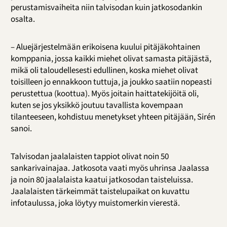
perustamisvaiheita niin talvisodan kuin jatkosodankin
osalta.
– Aluejärjestelmään erikoisena kuului pitäjäkohtainen
komppania, jossa kaikki miehet olivat samasta pitäjästä,
mikä oli taloudellesesti edullinen, koska miehet olivat
toisilleen jo ennakkoon tuttuja, ja joukko saatiin nopeasti
perustettua (koottua). Myös joitain haittatekijöitä oli,
kuten se jos yksikkö joutuu tavallista kovempaan
tilanteeseen, kohdistuu menetykset yhteen pitäjään, Sirén
sanoi.
Talvisodan jaalalaisten tappiot olivat noin 50
sankarivainajaa. Jatkosota vaati myös uhrinsa Jaalassa
ja noin 80 jaalalaista kaatui jatkosodan taisteluissa.
Jaalalaisten tärkeimmät taistelupaikat on kuvattu
infotaulussa, joka löytyy muistomerkin vierestä.