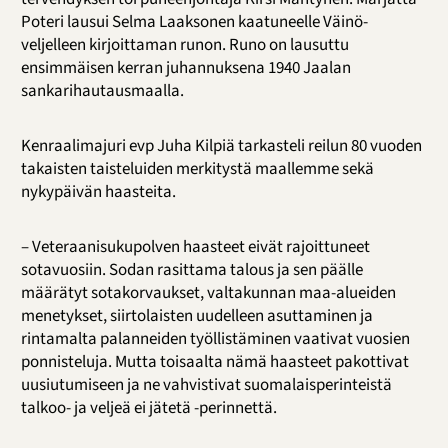
Poteri lausui Selma Laaksonen kaatuneelle Väinö-
veljelleen kirjoittaman runon. Runo on lausuttu
ensimmäisen kerran juhannuksena 1940 Jaalan
sankarihautausmaalla.
Kenraalimajuri evp Juha Kilpiä tarkasteli reilun 80 vuoden
takaisten taisteluiden merkitystä maallemme sekä
nykypäivän haasteita.
– Veteraanisukupolven haasteet eivät rajoittuneet
sotavuosiin. Sodan rasittama talous ja sen päälle
määrätyt sotakorvaukset, valtakunnan maa-alueiden
menetykset, siirtolaisten uudelleen asuttaminen ja
rintamalta palanneiden työllistäminen vaativat vuosien
ponnisteluja. Mutta toisaalta nämä haasteet pakottivat
uusiutumiseen ja ne vahvistivat suomalaisperinteistä
talkoo- ja veljeä ei jätetä -perinnettä.