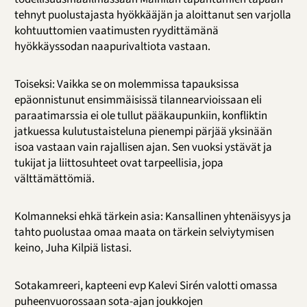
tehnyt puolustajasta hyökkääjän ja aloittanut sen varjolla
kohtuuttomien vaatimusten ryydittämänä
hyökkäyssodan naapurivaltiota vastaan.
Toiseksi: Vaikka se on molemmissa tapauksissa
epäonnistunut ensimmäisissä tilannearvioissaan eli
paraatimarssia ei ole tullut pääkaupunkiin, konfliktin
jatkuessa kulutustaisteluna pienempi pärjää yksinään
isoa vastaan vain rajallisen ajan. Sen vuoksi ystävät ja
tukijat ja liittosuhteet ovat tarpeellisia, jopa
välttämättömiä.
Kolmanneksi ehkä tärkein asia: Kansallinen yhtenäisyys ja
tahto puolustaa omaa maata on tärkein selviytymisen
keino, Juha Kilpiä listasi.
Sotakamreeri, kapteeni evp Kalevi Sirén valotti omassa
puheenvuorossaan sota-ajan joukkojen