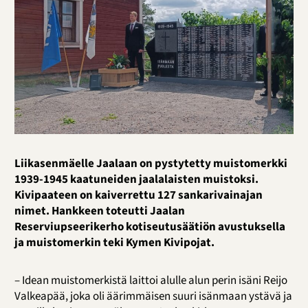
Liikasenmäelle Jaalaan on pystytetty muistomerkki
1939-1945 kaatuneiden jaalalaisten muistoksi.
Kivipaateen on kaiverrettu 127 sankarivainajan
nimet. Hankkeen toteutti Jaalan
Reserviupseerikerho kotiseutusäätiön avustuksella
ja muistomerkin teki Kymen Kivipojat.
– Idean muistomerkistä laittoi alulle alun perin isäni Reijo
Valkeapää, joka oli äärimmäisen suuri isänmaan ystävä ja