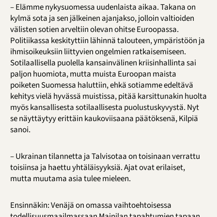
– Elämme nykysuomessa uudenlaista aikaa. Takana on
kylmä sota ja sen jälkeinen ajanjakso, jolloin valtioiden
välisten sotien arveltiin olevan ohitse Euroopassa.
Politiikassa keskityttiin lähinnä talouteen, ympäristöön ja
ihmisoikeuksiin liittyvien ongelmien ratkaisemiseen.
Sotilaallisella puolella kansainvälinen kriisinhallinta sai
paljon huomiota, mutta muista Euroopan maista
poiketen Suomessa haluttiin, ehkä sotiamme edeltävä
kehitys vielä hyvässä muistissa, pitää karsittunakin huolta
myös kansallisesta sotilaallisesta puolustuskyvystä. Nyt
se näyttäytyy erittäin kaukoviisaana päätöksenä, Kilpiä
sanoi.
– Ukrainan tilannetta ja Talvisotaa on toisinaan verrattu
toisiinsa ja haettu yhtäläisyyksiä. Ajat ovat erilaiset,
mutta muutama asia tulee mieleen.
Ensinnäkin: Venäjä on omassa vaihtoehtoisessa
todellisuusmaailmassaan Mainilan tapahtumien tapaan