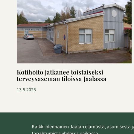
Kotihoito jatkanee toistaiseksi
terveysaseman tiloissa Jaalassa
13.5.2025
Kaikki olennainen Jaalan elämästä, asumisesta j
tapahtumista yhdessä paikassa.