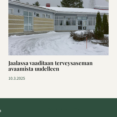
Jaalassa vaaditaan terveysaseman
avaamista uudelleen
10.3.2025
Ilmoita tapahtuma
a