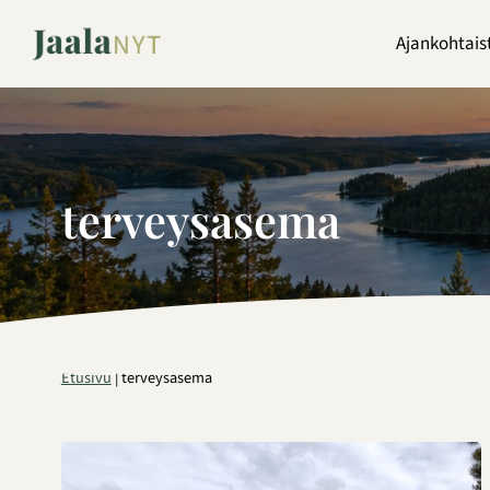
Siirry
sisältöön
Ajankohtais
terveysasema
Etusivu
|
terveysasema