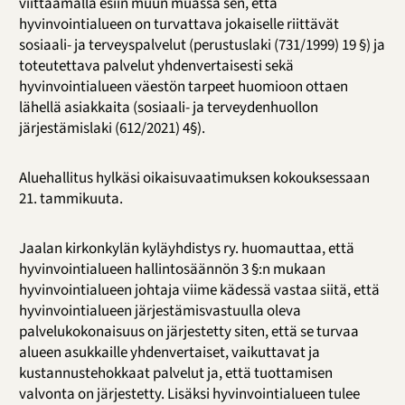
viittaamalla esiin muun muassa sen, että
hyvinvointialueen on turvattava jokaiselle riittävät
sosiaali- ja terveyspalvelut (perustuslaki (731/1999) 19 §) ja
toteutettava palvelut yhdenvertaisesti sekä
hyvinvointialueen väestön tarpeet huomioon ottaen
lähellä asiakkaita (sosiaali- ja terveydenhuollon
järjestämislaki (612/2021) 4§).
Aluehallitus hylkäsi oikaisuvaatimuksen kokouksessaan
21. tammikuuta.
Jaalan kirkonkylän kyläyhdistys ry. huomauttaa, että
hyvinvointialueen hallintosäännön 3 §:n mukaan
hyvinvointialueen johtaja viime kädessä vastaa siitä, että
hyvinvointialueen järjestämisvastuulla oleva
palvelukokonaisuus on järjestetty siten, että se turvaa
alueen asukkaille yhdenvertaiset, vaikuttavat ja
kustannustehokkaat palvelut ja, että tuottamisen
valvonta on järjestetty. Lisäksi hyvinvointialueen tulee