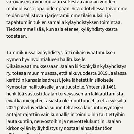
varovaisen arvion mukaan se kestää ainakin vuoden,
mahdollisesti jopa pidempään. Sitä odotellessa toivomme
teidän osallistuvan järjestämiimme tilaisuuksiin ja
tapahtumiin tukien samalla kyläyhdistyksen toimintaa.
Tiedotamme lisää, kun asia etenee, kyläyhdistyksestä
todetaan.
Tammikuussa kyläyhdistys jätti oikaisuvaatimuksen
Kymen hyvinvointialueen hallitukselle.
Oikaisuvaatimuksessaan Jaalan kirkonkylän kyläyhdistys
ry. toteaa muun muassa, että alkuvuodesta 2019 Jaalassa
kerättiin kansalaisadressi, joka lähetettiin silloiselle
Kymsoten hallitukselle ja valtuustolle. Yhteensä 1461
henkilöä vastusti Jaalan terveysaseman lakkauttamista,
eivätkä mielipiteet asiasta ole muuttuneet ja että syksyllä
2024 palveluverkkoa suunniteltaessa lausuntopyyntöjen
antajat rajattiin vain kunnallisiin toimijoihin tai tiettyihin
lautakuntiin, neuvostoihin ja neuvottelukuntiin. Jaalan
kirkonkylän kyläyhdistys ry nostaa lainsäädäntöön