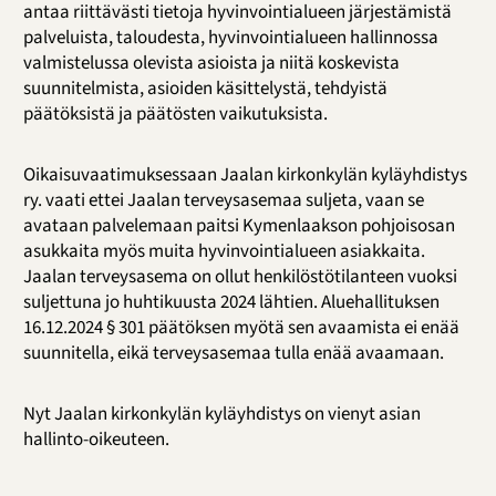
antaa riittävästi tietoja hyvinvointialueen järjestämistä
palveluista, taloudesta, hyvinvointialueen hallinnossa
valmistelussa olevista asioista ja niitä koskevista
suunnitelmista, asioiden käsittelystä, tehdyistä
päätöksistä ja päätösten vaikutuksista.
Oikaisuvaatimuksessaan Jaalan kirkonkylän kyläyhdistys
ry. vaati ettei Jaalan terveysasemaa suljeta, vaan se
avataan palvelemaan paitsi Kymenlaakson pohjoisosan
asukkaita myös muita hyvinvointialueen asiakkaita.
Jaalan terveysasema on ollut henkilöstötilanteen vuoksi
suljettuna jo huhtikuusta 2024 lähtien. Aluehallituksen
16.12.2024 § 301 päätöksen myötä sen avaamista ei enää
suunnitella, eikä terveysasemaa tulla enää avaamaan.
Nyt Jaalan kirkonkylän kyläyhdistys on vienyt asian
hallinto-oikeuteen.