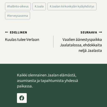
Avainsanat:
#
hallinto-oikeus
#
Jaala
#
Jaalan kirkonkylän kyläyhdistys
#
terveysasema
Artikkelien
EDELLINEN
SEURAAVA
selaus
Kuulas tulee Verlaan
Vaalien äänestyspaikka
Jaalatalossa, ehdokkaita
neljä Jaalasta
Kaikki olennainen Jaalan elämästä,
asumisesta ja tapahtumista yhdessä
paikassa.