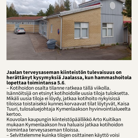
Jaalan terveysaseman kiinteistön tulevaisuus on
herättänyt kysymyksiä Jaalassa, kun hammashoitola
lopettaa toimintansa 5.6
.
– Kotihoidon osalta tilanne ratkeaa tällä viikolla.
Isännöitsijä on etsinyt kotihoidolle uusia tiloja tuloksetta.
Mikäli uusia tiloja ei löydy, jatkaa kotihoito nykyisissä
tiloissa toistaiseksi kunnes korvaavat tilat löytyvät, Kaisa
Tuuri, tulosaluejohtaja Kymenlaakson hyvinvointialueelta
kertoo.
Kouvolan kaupungin kiinteistöpäällikkö Arto Kuitikan
mukaan Kymenlaakson hva haluaisi jatkaa kotihoidon
toimintaa terveysaseman tiloissa.
– Selvittelemme kuinka tilojen osittainen käyttö voisi