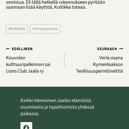
onnistua. Eli tällä hetkellä rakennukseen pyritään
saamaan lisää käyttöä, Kuitikka toteaa.
Avainsanat:
#
kotihoito
#
terveysasema
Artikkelien
EDELLINEN
SEURAAVA
selaus
Kouvolan
Verla osana
kulttuuripalkinnon sai
Kymenlaakson
Lions Club Jaala ry
Teollisuusperintöreittiä
Kaikki olennainen Jaalan elämästä,
asumisesta ja tapahtumista yhdessä
paikassa.