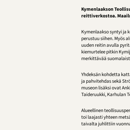
Kymenlaakson Teollisu
reittiverkostoa. Maai
Kymenlaakso syntyi ja ke
perustuu siihen. Myös al
uuden reitin avulla pyr
kiemurtelee pitkin Kymij
merkittävää suomalaist
Yhdeksän kohdetta katta
ja pahvitehdas sekä Str
museon lisäksi ovat An
Taideruukki, Karhulan Te
Alueellinen teollisuusp
toi laajasti yhteen met
taivalta juhlittiin vuon