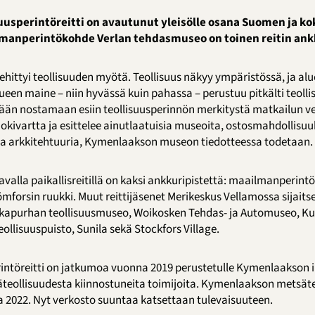
usperintöreitti on avautunut yleisölle osana Suomen ja ko
lmanperintökohde Verlan tehdasmuseo on toinen reitin ankk
hittyi teollisuuden myötä. Teollisuus näkyy ympäristössä, ja alue
ueen maine – niin hyvässä kuin pahassa – perustuu pitkälti teoll
itään nostamaan esiin teollisuusperinnön merkitystä matkailun ve
okivartta ja esittelee ainutlaatuisia museoita, ostosmahdollisuu
a arkkitehtuuria, Kymenlaakson museon tiedotteessa todetaan.
valla paikallisreitillä on kaksi ankkuripistettä: maailmanperi
ömforsin ruukki. Muut reittijäsenet Merikeskus Vellamossa sijai
kkapurhan teollisuusmuseo, Woikosken Tehdas- ja Automuseo, 
ollisuuspuisto, Sunila sekä Stockfors Village.
erintöreitti on jatkumoa vuonna 2019 perustetulle Kymenlaakson i
säteollisuudesta kiinnostuneita toimijoita. Kymenlaakson metsät
na 2022. Nyt verkosto suuntaa katsettaan tulevaisuuteen.