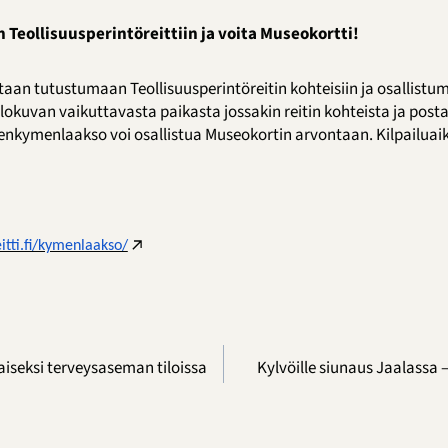
Teollisuusperintöreittiin ja voita Museokortti!
taan tutustumaan Teollisuusperintöreitin kohteisiin ja osallist
lokuvan vaikuttavasta paikasta jossakin reitin kohteista ja post
nenkymenlaakso voi osallistua Museokortin arvontaan. Kilpailuaik
eitti.fi/kymenlaakso/
aiseksi terveysaseman tiloissa
Kylvöille siunaus Jaalassa 