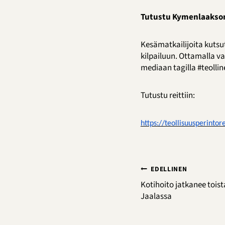
Tutustu Kymenlaakson 
Kesämatkailijoita kutsu
kilpailuun. Ottamalla va
mediaan tagilla #teolli
Tutustu reittiin:
https://teollisuusperintor
Artikkelien
EDELLINEN
selaus
Kotihoito jatkanee toist
Jaalassa