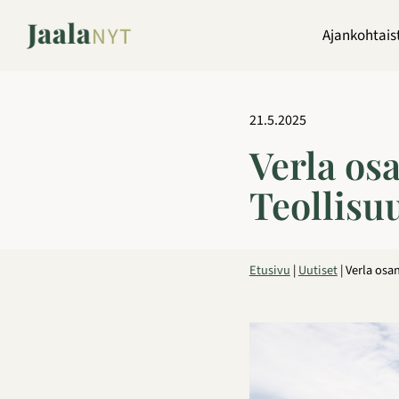
Siirry
sisältöön
Ajankohtais
21.5.2025
Verla os
Teollisu
Etusivu
|
Uutiset
|
Verla osa