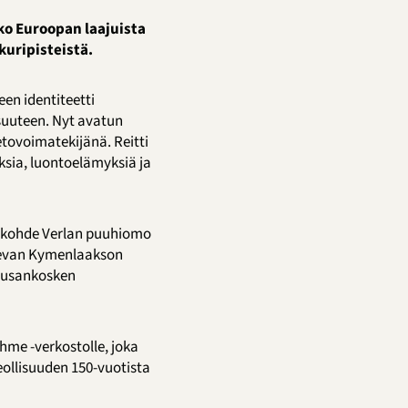
ko Euroopan laajuista
uripisteistä.
en identiteetti
isuuteen. Nyt avatun
tovoimatekijänä. Reitti
ksia, luontoelämyksiä ja
ntökohde Verlan puuhiomo
tsevan Kymenlaakson
Kuusankosken
hme -verkostolle, joka
eollisuuden 150-vuotista