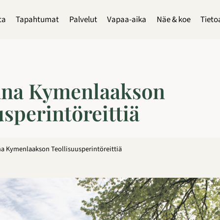
ta
Tapahtumat
Palvelut
Vapaa-aika
Näe & koe
Tieto
ana Kymenlaakson
usperintöreittiä
na Kymenlaakson Teollisuusperintöreittiä