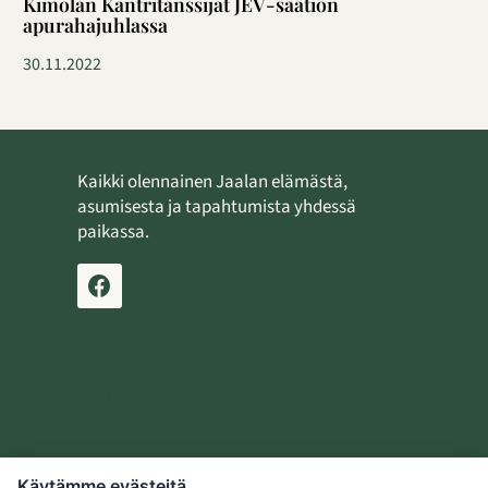
Kimolan Kantritanssijat JEV-säätiön
apurahajuhlassa
30.11.2022
Kaikki olennainen Jaalan elämästä,
asumisesta ja tapahtumista yhdessä
paikassa.
Ilmoita tapahtuma
Lähetä uutinen
Käytämme evästeitä