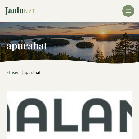
Siirry
sisältöön
apurahat
Etusivu
|
apurahat