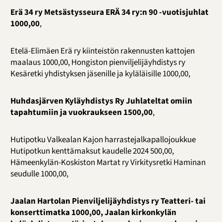
Erä 34 ry Metsästysseura ERÄ 34 ry:n 90 -vuotisjuhlat
1000,00
,
Etelä-Elimäen Erä ry kiinteistön rakennusten kattojen
maalaus 1000,00, Hongiston pienviljelijäyhdistys ry
Kesäretki yhdistyksen jäsenille ja kyläläisille 1000,00,
Huhdasjärven Kyläyhdistys Ry Juhlateltat omiin
tapahtumiin ja vuokraukseen 1500,00
,
Hutipotku Valkealan Kajon harrastejalkapallojoukkue
Hutipotkun kenttämaksut kaudelle 2024 500,00,
Hämeenkylän-Koskiston Martat ry Virkitysretki Haminan
seudulle 1000,00,
Jaalan Hartolan Pienviljelijäyhdistys ry Teatteri- tai
konserttimatka 1000,00, Jaalan kirkonkylän