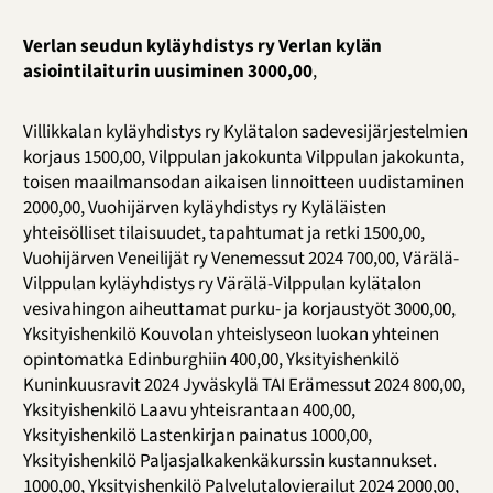
Verlan seudun kyläyhdistys ry Verlan kylän
asiointilaiturin uusiminen 3000,00
,
Villikkalan kyläyhdistys ry Kylätalon sadevesijärjestelmien
korjaus 1500,00, Vilppulan jakokunta Vilppulan jakokunta,
toisen maailmansodan aikaisen linnoitteen uudistaminen
2000,00, Vuohijärven kyläyhdistys ry Kyläläisten
yhteisölliset tilaisuudet, tapahtumat ja retki 1500,00,
Vuohijärven Veneilijät ry Venemessut 2024 700,00, Värälä-
Vilppulan kyläyhdistys ry Värälä-Vilppulan kylätalon
vesivahingon aiheuttamat purku- ja korjaustyöt 3000,00,
Yksityishenkilö Kouvolan yhteislyseon luokan yhteinen
opintomatka Edinburghiin 400,00, Yksityishenkilö
Kuninkuusravit 2024 Jyväskylä TAI Erämessut 2024 800,00,
Yksityishenkilö Laavu yhteisrantaan 400,00,
Yksityishenkilö Lastenkirjan painatus 1000,00,
Yksityishenkilö Paljasjalkakenkäkurssin kustannukset.
1000,00, Yksityishenkilö Palvelutalovierailut 2024 2000,00,