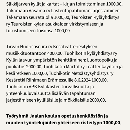
Säkkijärven kylät ja kartat – kirjan toimittaminen 1000,00,
Takamaan Vasama ry Lastentapahtuman järjestäminen
Takamaan seuratalolla 1000,00, Teuroisten Kyläyhdistys
ry Teuroisten kylän asukkaiden virkistymiseen ja
tutustumiseen toisiinsa 1000,00
Tirvan Nuorisoseura ry Kesäteatteriesityksen
musiikkituotantoon 4000,00, Tuohikotin kyläyhdistys ry
Kylän laavun ympäristön kehittäminen: Luontopolku ja
puukatos 2000,00, Tuohikotin Martat ry Teatterikäyntiin ja
kesäretkeen 1000,00, Tuohikotin Metsästysyhdistys ry
Kesäretki Riihimäen Erämessuille 8.6.2024 1000,00,
Tuohikotin VPK Kyläläisten turvallisuutta ja
yhteenkuuluvaisuutta lisäävän tapahtuman
järjestämiseen kyläläisille ja mökkiläisille 2000,00,
Työryhmä Jaalan koulun opetushenkilöstön ja
muiden työntekijöiden yhteiseen risteilyyn 1000,00
,