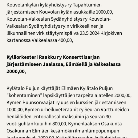
Kouvolankylän kyläyhdistys ry Tapahtumien
järjestämiseen Kouvolan kylän asukkaille 1000,00,
Kouvolan-Valkealan Sydänyhdistys ry Kouvolan-
Valkealan Sydänyhdistys ry:n virikkeellinen ja
liikunnallinen virkistäytymispäivä 23.5.2024 Kirjokiven
kartanossa Valkealassa 400,00,
Kyläorkesteri Raakku ry Konserttisarjan
järjestämiseen Jaalassa, Elimäellä ja Valkealassa
2000,00
,
Kylätalo Puljun käyttäjät Elimäen Kylätalo Puljun
”kohentaminen” lapsikäyttäjien tarpeita ajatellen 2000,00,
Kymen Puunsorvaajat ry uusien kurssien järjestämiseen
1000,00, Kymen urheiluveteraanit ry Seuran Varttuneiden
henkilöiden lentopallosalimaksuihin ja seuran 30-
vuotisjuhlan kuluihin 800,00, Kymenlaakson Osakunta
Osakunnan Elimäen kesämökin ilmanlämpöpumpun