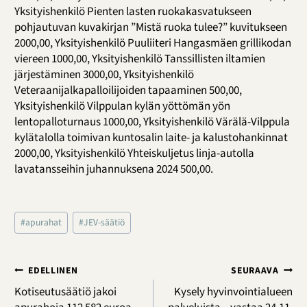
Yksityishenkilö Pienten lasten ruokakasvatukseen
pohjautuvan kuvakirjan ”Mistä ruoka tulee?” kuvitukseen
2000,00, Yksityishenkilö Puuliiteri Hangasmäen grillikodan
viereen 1000,00, Yksityishenkilö Tanssillisten iltamien
järjestäminen 3000,00, Yksityishenkilö
Veteraanijalkapalloilijoiden tapaaminen 500,00,
Yksityishenkilö Vilppulan kylän yöttömän yön
lentopalloturnaus 1000,00, Yksityishenkilö Värälä-Vilppula
kylätalolla toimivan kuntosalin laite- ja kalustohankinnat
2000,00, Yksityishenkilö Yhteiskuljetus linja-autolla
lavatansseihin juhannuksena 2024 500,00.
Avainsanat:
#
apurahat
#
JEV-säätiö
Artikkelien
EDELLINEN
SEURAAVA
selaus
Kotiseutusäätiö jakoi
Kysely hyvinvointialueen