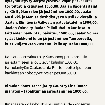
kyläyhdistys ry Järjestyksenvalvojan peruskurssi,
toriteltat ja kalusteet 1500,00, Jaalan Kädentaitajat
ry Käsityökurssien järjestäminen 1000,00, Jaalan
Musiikki- ja Monitaideyhdistys ry Musiikkivierailuja
Jaalan, Elimäen ja Valkealan palvelutalohin 1500,00,
Jaalan Voima ry Jaalan Palloiluhallin kuntosalin
laitteiden hankinta / päivitys. 1500,00, Jaalan Voima
ry Jääkiekko-ottelun järjestäminen Tampereella,
bussikuljetuksen kustannuksiin apuraha 1000,00
,
Kansanoopperakuoro ry Kansanoopperakonsertin
järjestämiseen ja joululevyn kuluihin 1000,00,
Karhulankylän Osakaskunta Polttomoottoripumpun
hankintaan hoitopyyntirysien pesuun 500,00,
Kimolan Kantritanssijat ry Country Line Dance
maraton – tapahtuman järjestäminen 1000,00
,
Kinansaaren kyläyhdistys ry Kuutinlahden konsertin