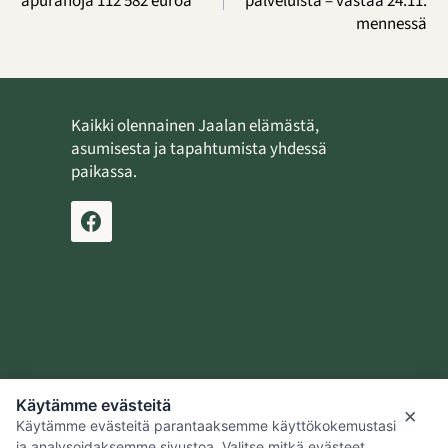
apurahoja 112 582 euroa
palveluista – vastaa 24.11.
mennessä
Kaikki olennainen Jaalan elämästä,
asumisesta ja tapahtumista yhdessä
paikassa.
Ilmoita tapahtuma
Lähetä uutinen
Käytämme evästeitä
Jaalan kotiseutusäätiö
×
Käytämme evästeitä parantaaksemme käyttökokemustasi
Kouvolan kaupunki
ja analysoidaksemme sivustoa. Valitse mitkä evästeet