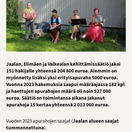
Jaalan, Elimäen ja Valkealan kehittämissäätiö jakoi
151 hakijalle yhteensä 204 800 euroa. Aiemmin on
myönnetty lisäksi yksi erityisapuraha 5000 euroa.
Vuonna 2023 hakemuksia saapui määräajassa 182 kpl
ja haettujen apurahojen määrä oli noin 527 000
euroa. Säätiö on toimintansa aikana jakanut
apurahoja 15 kertaa yhteensä 2 013 060 euroa.
Vuoden 2023 apurahojen saajat (
Jaalan alueen saajat
tummennettuna
).