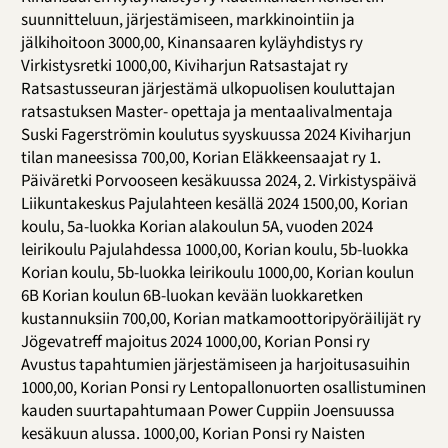
suunnitteluun, järjestämiseen, markkinointiin ja
jälkihoitoon 3000,00, Kinansaaren kyläyhdistys ry
Virkistysretki 1000,00, Kiviharjun Ratsastajat ry
Ratsastusseuran järjestämä ulkopuolisen kouluttajan
ratsastuksen Master- opettaja ja mentaalivalmentaja
Suski Fagerströmin koulutus syyskuussa 2024 Kiviharjun
tilan maneesissa 700,00, Korian Eläkkeensaajat ry 1.
Päiväretki Porvooseen kesäkuussa 2024, 2. Virkistyspäivä
Liikuntakeskus Pajulahteen kesällä 2024 1500,00, Korian
koulu, 5a-luokka Korian alakoulun 5A, vuoden 2024
leirikoulu Pajulahdessa 1000,00, Korian koulu, 5b-luokka
Korian koulu, 5b-luokka leirikoulu 1000,00, Korian koulun
6B Korian koulun 6B-luokan kevään luokkaretken
kustannuksiin 700,00, Korian matkamoottoripyöräilijät ry
Jögevatreff majoitus 2024 1000,00, Korian Ponsi ry
Avustus tapahtumien järjestämiseen ja harjoitusasuihin
1000,00, Korian Ponsi ry Lentopallonuorten osallistuminen
kauden suurtapahtumaan Power Cuppiin Joensuussa
kesäkuun alussa. 1000,00, Korian Ponsi ry Naisten