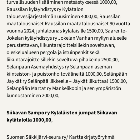
turvallisuuden lisääminen metsästyksessä 1000,00,
Raussilan kyläyhdistys ry Kylätalon
talousvesijärjestelmän uusiminen 4000,00, Raussilan
maatalousnaiset Raussilan maatatalousnaiset 90 vuotta
vuonna 2024, juhlalounas kyläläisille 1500,00, Saarento-
Jokelan kyläyhdistys ry Jokelan Vanhan myllyn alueelle
perustettavan, liikuntarajoitteisillekin soveltuvan,
oleskelualueen pergola ja istuinpenkit sekä
liikuntarajoitteisillekin soveltuva pihakeinu 2500,00,
Selänpään Asemayhdistys ry Selänpään aseman
kiinteistön- ja puistonhoitovälineitä 1000,00, Selänpään
Jäykät ry Selänpää liikkeelle – Jäykät liikuttaa! 1500,00,
Selänpään Martat ry Mankelikopin ja sen ympäristön
kunnostaminen 2000,00,
Siikavan Sampo ry Kyläläisten jumpat Siikavan
kylätalolla 1000,00
,
Suomen Säkkijärvi-seura ry/ Karttakirjatyöryhmä