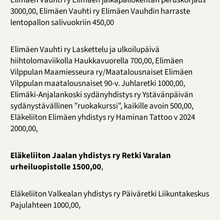
Elimäen Vauhti ry Elimäen jalkapallokentän peruskorjaus
3000,00, Elimäen Vauhti ry Elimäen Vauhdin harraste
lentopallon salivuokriin 450,00
Elimäen Vauhti ry Laskettelu ja ulkoilupäivä
hiihtolomaviikolla Haukkavuorella 700,00, Elimäen
Vilppulan Maamiesseura ry/Maatalousnaiset Elimäen
Vilppulan maatalousnaiset 90-v. Juhlaretki 1000,00,
Elimäki-Anjalankoski sydänyhdistys ry Ystävänpäivän
sydänystävällinen ”ruokakurssi”, kaikille avoin 500,00,
Eläkeliiton Elimäen yhdistys ry Haminan Tattoo v 2024
2000,00,
Eläkeliiton Jaalan yhdistys ry Retki Varalan
urheiluopistolle 1500,00
,
Eläkeliiton Valkealan yhdistys ry Päiväretki Liikuntakeskus
Pajulahteen 1000,00,