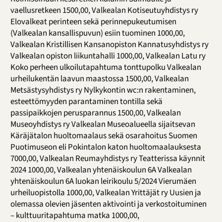
vaellusretkeen 1500,00, Valkealan Kotiseutuyhdistys ry
Elovalkeat perinteen sekä perinnepukeutumisen
(Valkealan kansallispuvun) esiin tuominen 1000,00,
Valkealan Kristillisen Kansanopiston Kannatusyhdistys ry
Valkealan opiston liikuntahalli 1000,00, Valkealan Latu ry
Koko perheen ulkoilutapahtuma tonttupolku Valkealan
urheilukentän laavun maastossa 1500,00, Valkealan
Metsästysyhdistys ry Nylkykontin wc:n rakentaminen,
esteettömyyden parantaminen tontilla sekä
passipaikkojen perusparannus 1500,00, Valkealan
Museoyhdistys ry Valkealan Museoalueella sijaitsevan
Käräjätalon huoltomaalaus sekä osarahoitus Suomen
Puotimuseon eli Pokintalon katon huoltomaalauksesta
7000,00, Valkealan Reumayhdistys ry Teatterissa käynnit
2024 1000,00, Valkealan yhtenäiskoulun 6A Valkealan
yhtenäiskoulun 6A luokan leirikoulu 5/2024 Vierumäen
urheiluopistolla 1000,00, Valkealan Yrittäjät ry Uusien ja
olemassa olevien jäsenten aktivointi ja verkostoituminen
– kulttuuritapahtuma matka 1000,00,