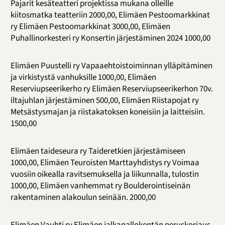
Pajarit kesäteatteri projektissa mukana olleille
kiitosmatka teatteriin 2000,00, Elimäen Pestoomarkkinat
ry Elimäen Pestoomarkkinat 3000,00, Elimäen
Puhallinorkesteri ry Konsertin järjestäminen 2024 1000,00
Elimäen Puustelli ry Vapaaehtoistoiminnan ylläpitäminen
ja virkistystä vanhuksille 1000,00, Elimäen
Reserviupseerikerho ry Elimäen Reserviupseerikerhon 70v.
iltajuhlan järjestäminen 500,00, Elimäen Riistapojat ry
Metsästysmajan ja riistakatoksen koneisiin ja laitteisiin.
1500,00
Elimäen taideseura ry Taideretkien järjestämiseen
1000,00, Elimäen Teuroisten Marttayhdistys ry Voimaa
vuosiin oikealla ravitsemuksella ja liikunnalla, tulostin
1000,00, Elimäen vanhemmat ry Boulderointiseinän
rakentaminen alakoulun seinään. 2000,00