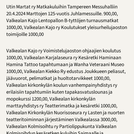
Utin Martat ry Matkakuluihin Tampereen Messuhalliin
20.4.2024 Marttojen 125-vuotis Juhlamessuille. 900,00,
Valkealan Kajo Lentopallon B-tyttöjen turnausmatkat
1000,00, Valkealan Kajo ry Koulutukset yleisurheilujaoston
toimijoille 1000,00
Valkealan Kajo ry Voimistelujaoston ohjaajien koulutus
1000,00, Valkealan Karjalaseura ry Kesäretki Haminaan
Hamina Tattoo tapahtumaan ja Wanha Veteraani Museo
1000,00, Valkealan Kiekko Ry edustus Joukkueen peliasut,
jäävuorot, pelimatkat ja huoltotarvikkeet 1000,00,
Valkealan kirkonkylän koulun vanhempainyhdistys ry
erilaisiin tapahtumiin kuten tapakasvatuslounas ja
mopokurssi 1200,00, Valkealan kirkonkylän
marttayhdistys ry Teatterimatka ja kesäretki 1000,00,
Valkealan Kirkonkylän Nuorisoseura ry Lasten ja nuorten
teatteritoiminnan järjestäminen Valkealassa 3000,00,
Valkealan Kolmisoihtu ry Partiolippukunta Valkealan
Kolmisoihdun kesäretken kuluihin Saimaalle ja