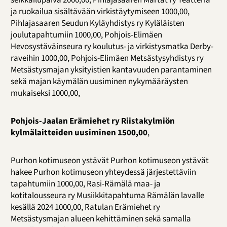
seikkailupäivä 2000,00, Pihlajasaaren Martat ry Teatteria
ja ruokailua sisältävään virkistäytymiseen 1000,00,
Pihlajasaaren Seudun Kyläyhdistys ry Kyläläisten
joulutapahtumiin 1000,00, Pohjois-Elimäen
Hevosystäväinseura ry koulutus- ja virkistysmatka Derby-
raveihin 1000,00, Pohjois-Elimäen Metsästysyhdistys ry
Metsästysmajan yksityistien kantavuuden parantaminen
sekä majan käymälän uusiminen nykymääräysten
mukaiseksi 1000,00,
Pohjois-Jaalan Erämiehet ry Riistakylmiön
kylmälaitteiden uusiminen 1500,00
,
Purhon kotimuseon ystävät Purhon kotimuseon ystävät
hakee Purhon kotimuseon yhteydessä järjestettäviin
tapahtumiin 1000,00, Rasi-Rämälä maa- ja
kotitalousseura ry Musiikkitapahtuma Rämälän lavalle
kesällä 2024 1000,00, Ratulan Erämiehet ry
Metsästysmajan alueen kehittäminen sekä samalla