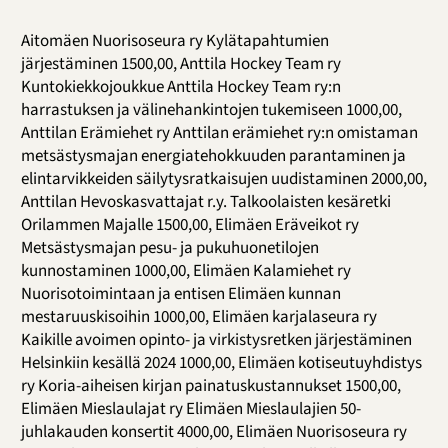
Aitomäen Nuorisoseura ry Kylätapahtumien
järjestäminen 1500,00, Anttila Hockey Team ry
Kuntokiekkojoukkue Anttila Hockey Team ry:n
harrastuksen ja välinehankintojen tukemiseen 1000,00,
Anttilan Erämiehet ry Anttilan erämiehet ry:n omistaman
metsästysmajan energiatehokkuuden parantaminen ja
elintarvikkeiden säilytysratkaisujen uudistaminen 2000,00,
Anttilan Hevoskasvattajat r.y. Talkoolaisten kesäretki
Orilammen Majalle 1500,00, Elimäen Eräveikot ry
Metsästysmajan pesu- ja pukuhuonetilojen
kunnostaminen 1000,00, Elimäen Kalamiehet ry
Nuorisotoimintaan ja entisen Elimäen kunnan
mestaruuskisoihin 1000,00, Elimäen karjalaseura ry
Kaikille avoimen opinto- ja virkistysretken järjestäminen
Helsinkiin kesällä 2024 1000,00, Elimäen kotiseutuyhdistys
ry Koria-aiheisen kirjan painatuskustannukset 1500,00,
Elimäen Mieslaulajat ry Elimäen Mieslaulajien 50-
juhlakauden konsertit 4000,00, Elimäen Nuorisoseura ry