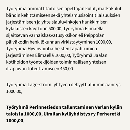
Työryhmä ammattitaitoisen opettajan kulut, matkakulut
bändin kehittämiseen sekä yhteismusisointitilaisuuksien
järjestämiseen ja yhteislauluvihkojen hankkimisen
kyläläisten käyttöön 500,00, Työryhmä Elimäellä
sijaitsevan varhaiskasvatusyksikön eli Peippolan
päiväkodin henkilökunnan virkistäytyminen 1000,00,
Työryhmä Hyvinvointiaiheisten tapahtumien
järjestäminen Elimäellä 1000,00, Työryhmä Jaalan
kotihoidon työntekijöiden toiminnallisen yhteisen
iltapäivän toteuttamiseen 450,00
Työryhmä Lagerström -yhtyeen debyyttialbumin äänitys
1000,00,
Työryhmä Perinnetiedon tallentaminen Verlan kylän
taloista 1000,00,
Uimilan kyläyhdistys ry Perheretki
1000,00
,