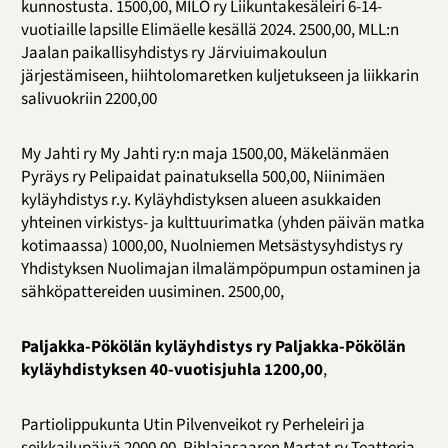
kunnostusta. 1500,00, MILO ry Liikuntakesäleiri 6-14-
vuotiaille lapsille Elimäelle kesällä 2024. 2500,00, MLL:n
Jaalan paikallisyhdistys ry Järviuimakoulun
järjestämiseen, hiihtolomaretken kuljetukseen ja liikkarin
salivuokriin 2200,00
My Jahti ry My Jahti ry:n maja 1500,00, Mäkelänmäen
Pyräys ry Pelipaidat painatuksella 500,00, Niinimäen
kyläyhdistys r.y. Kyläyhdistyksen alueen asukkaiden
yhteinen virkistys- ja kulttuurimatka (yhden päivän matka
kotimaassa) 1000,00, Nuolniemen Metsästysyhdistys ry
Yhdistyksen Nuolimajan ilmalämpöpumpun ostaminen ja
sähköpattereiden uusiminen. 2500,00,
Paljakka-Pökölän kyläyhdistys ry Paljakka-Pökölän
kyläyhdistyksen 40-vuotisjuhla 1200,00
,
Partiolippukunta Utin Pilvenveikot ry Perheleiri ja