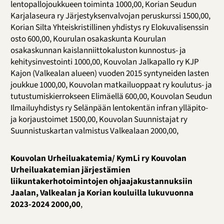
lentopallojoukkueen toiminta 1000,00, Korian Seudun
Karjalaseura ry Järjestyksenvalvojan peruskurssi 1500,00,
Korian Silta Yhteiskristillinen yhdistys ry Elokuvalisenssin
osto 600,00, Kourulan osakaskunta Kourulan
osakaskunnan kaislanniittokaluston kunnostus- ja
kehitysinvestointi 1000,00, Kouvolan Jalkapallo ry KJP
Kajon (Valkealan alueen) vuoden 2015 syntyneiden lasten
joukkue 1000,00, Kouvolan matkailuoppaat ry koulutus- ja
tutustumiskierrokseen Elimäellä 600,00, Kouvolan Seudun
Ilmailuyhdistys ry Selänpään lentokentän infran ylläpito-
ja korjaustoimet 1500,00, Kouvolan Suunnistajat ry
Suunnistuskartan valmistus Valkealaan 2000,00,
Kouvolan Urheiluakatemia/ KymLi ry Kouvolan
Urheiluakatemian järjestämien
liikuntakerhotoimintojen ohjaajakustannuksiin
Jaalan, Valkealan ja Korian kouluilla lukuvuonna
2023-2024 2000,00
,