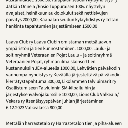
kustannukset. 1000,00, Kääpälän seudun kyläyhdistys ry
Jätkän Onnela /Ensio Tuppuraisen 100v. näyttelyn
avajaiset, heinäkuun aukiolokulut sekä nettisivujen
päivitys 2000,00, Kääpälän seudun kyläyhdistys ry Teltan
hankinta tapahtumien järjestämiseen 1500,00
Laavu Club ry Laavu Clubin omistaman metsälaavun
ympäristön ja tien kunnostaminen. 1000,00, Laulu- ja
soitinryhmä Veteraanien Pojat Laulu – ja soitinryhmä
Veteraanien Pojat, ryhmän ilmaiskonserttien
kustannuksiin JEV-alueella 1000,00, Lehvätien päiväkodin
vanhempainyhdistys ry Keväällä järjestettävä päiväkodin
kierrätystapahtuma 800,00, Likolammen talviuimarit ry
Osallistumiseen Talviuinnin SM-kilpailuihin ja
järjestyksenvalvojakurssille 1000,00, Lions Club Valkeala/
Vekara ry Itsenäisyyspäivän juhlan järjestäminen
6.12.2023 Valkealassa 800,00
Mettälän harrastetalo ry Harrastetalon tien ja piha-alueen