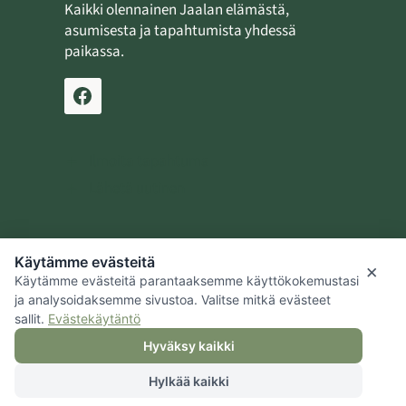
Kaikki olennainen Jaalan elämästä,
asumisesta ja tapahtumista yhdessä
paikassa.
Ilmoita tapahtuma
Lähetä uutinen
Käytämme evästeitä
Jaalan kotiseutusäätiö
×
Käytämme evästeitä parantaaksemme käyttökokemustasi
Kouvolan kaupunki
ja analysoidaksemme sivustoa. Valitse mitkä evästeet
sallit.
Evästekäytäntö
Hyväksy kaikki
Hylkää kaikki
© 2026 Jaalan kotiseutusäätiö |
Tietosuoja
|
Hallitse evästeitä
|