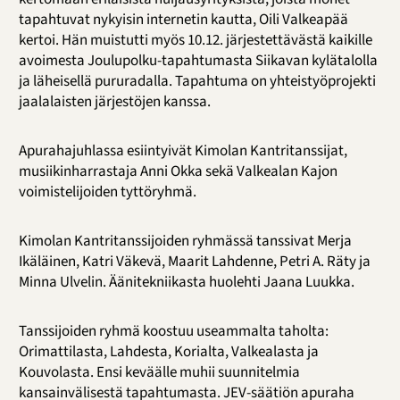
tapahtuvat nykyisin internetin kautta, Oili Valkeapää
kertoi. Hän muistutti myös 10.12. järjestettävästä kaikille
avoimesta Joulupolku-tapahtumasta Siikavan kylätalolla
ja läheisellä pururadalla. Tapahtuma on yhteistyöprojekti
jaalalaisten järjestöjen kanssa.
Apurahajuhlassa esiintyivät Kimolan Kantritanssijat,
musiikinharrastaja Anni Okka sekä Valkealan Kajon
voimistelijoiden tyttöryhmä.
Kimolan Kantritanssijoiden ryhmässä tanssivat Merja
Ikäläinen, Katri Väkevä, Maarit Lahdenne, Petri A. Räty ja
Minna Ulvelin. Äänitekniikasta huolehti Jaana Luukka.
Tanssijoiden ryhmä koostuu useammalta taholta:
Orimattilasta, Lahdesta, Korialta, Valkealasta ja
Kouvolasta. Ensi keväälle muhii suunnitelmia
kansainvälisestä tapahtumasta. JEV-säätiön apuraha