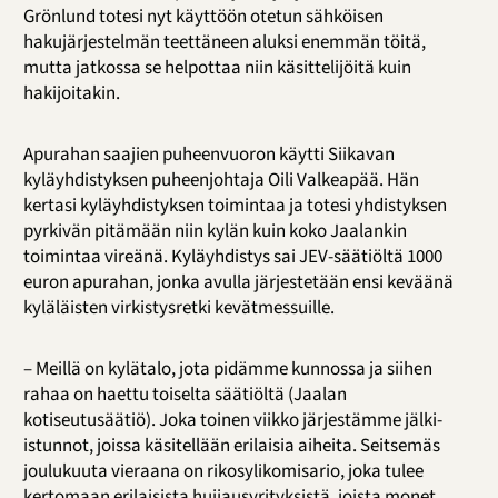
Grönlund totesi nyt käyttöön otetun sähköisen
hakujärjestelmän teettäneen aluksi enemmän töitä,
mutta jatkossa se helpottaa niin käsittelijöitä kuin
hakijoitakin.
Apurahan saajien puheenvuoron käytti Siikavan
kyläyhdistyksen puheenjohtaja Oili Valkeapää. Hän
kertasi kyläyhdistyksen toimintaa ja totesi yhdistyksen
pyrkivän pitämään niin kylän kuin koko Jaalankin
toimintaa vireänä. Kyläyhdistys sai JEV-säätiöltä 1000
euron apurahan, jonka avulla järjestetään ensi keväänä
kyläläisten virkistysretki kevätmessuille.
– Meillä on kylätalo, jota pidämme kunnossa ja siihen
rahaa on haettu toiselta säätiöltä (Jaalan
kotiseutusäätiö). Joka toinen viikko järjestämme jälki-
istunnot, joissa käsitellään erilaisia aiheita. Seitsemäs
joulukuuta vieraana on rikosylikomisario, joka tulee
kertomaan erilaisista huijausyrityksistä, joista monet