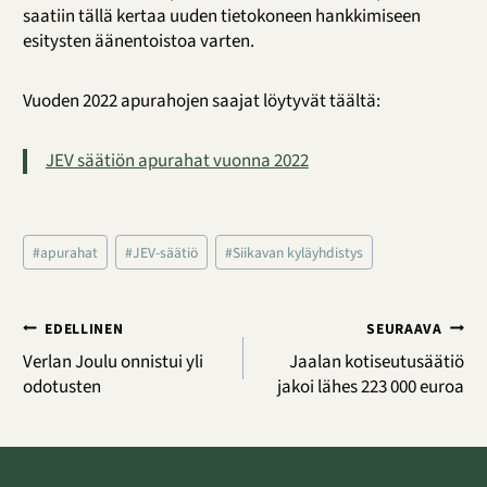
saatiin tällä kertaa uuden tietokoneen hankkimiseen
esitysten äänentoistoa varten.
Vuoden 2022 apurahojen saajat löytyvät täältä:
JEV säätiön apurahat vuonna 2022
Avainsanat:
#
apurahat
#
JEV-säätiö
#
Siikavan kyläyhdistys
Artikkelien
EDELLINEN
SEURAAVA
selaus
Verlan Joulu onnistui yli
Jaalan kotiseutusäätiö
odotusten
jakoi lähes 223 000 euroa