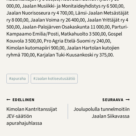
000,00, Jaalan Musiikki- ja Monitaideyhdistys ry 6 500,00,
Jaalan Nuorisoseura ry 4 700,00, Länsi-Jaalan Metsästäjät
ry 8 000,00, Jaalan Voima ry 26 400,00, Jaalan Yrittäjät ry 4
500,00, Jaalan-Palojärven Osakaskunta 11 000,00, Parturi-
Kampaamo Emilia/Posti, Matkahuolto 3 500,00, Gospel
Kouvola 3 500,00, Pro Agria Etelä-Suomi ry 240,00,
Kimolan kutomapiiri 900,00, Jaalan Hartolan kutojien
ryhmä 700,00, Karjalan Tuki-Kuusankoski ry 375,00.
Avainsanat:
#
apuraha
#
Jaalan kotiseutusäätiö
Artikkelien
EDELLINEN
SEURAAVA
selaus
Kimolan Kantritanssijat
Joulupolulla tunnelmoitiin
JEV-säätiön
Jaalan Siikavassa
apurahajuhlassa