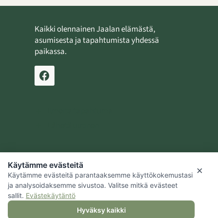
Kaikki olennainen Jaalan elämästä,
asumisesta ja tapahtumista yhdessä
paikassa.
Ilmoita tapahtuma
Lähetä uutinen
Käytämme evästeitä
Jaalan kotiseutusäätiö
×
Käytämme evästeitä parantaaksemme käyttökokemustasi
Kouvolan kaupunki
ja analysoidaksemme sivustoa. Valitse mitkä evästeet
sallit.
Evästekäytäntö
Hyväksy kaikki