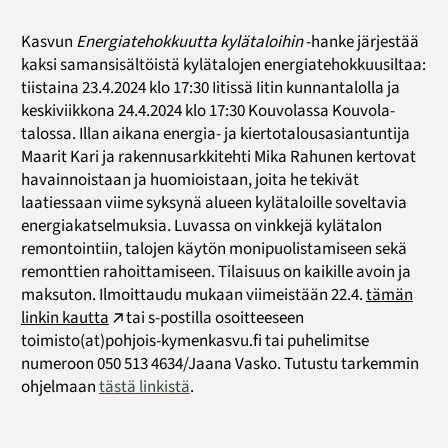
Kasvun
Energiatehokkuutta kylätaloihin
-hanke järjestää
kaksi samansisältöistä kylätalojen energiatehokkuusiltaa:
tiistaina 23.4.2024 klo 17:30 Iitissä Iitin kunnantalolla ja
keskiviikkona 24.4.2024 klo 17:30 Kouvolassa Kouvola-
talossa. Illan aikana energia- ja kiertotalousasiantuntija
Maarit Kari ja rakennusarkkitehti Mika Rahunen kertovat
havainnoistaan ja huomioistaan, joita he tekivät
laatiessaan viime syksynä alueen kylätaloille soveltavia
energiakatselmuksia. Luvassa on vinkkejä kylätalon
remontointiin, talojen käytön monipuolistamiseen sekä
remonttien rahoittamiseen. Tilaisuus on kaikille avoin ja
maksuton. Ilmoittaudu mukaan viimeistään 22.4.
tämän
linkin kautta
tai s-postilla osoitteeseen
toimisto(at)pohjois-kymenkasvu.fi tai puhelimitse
numeroon 050 513 4634/Jaana Vasko. Tutustu tarkemmin
ohjelmaan
tästä linkistä
.