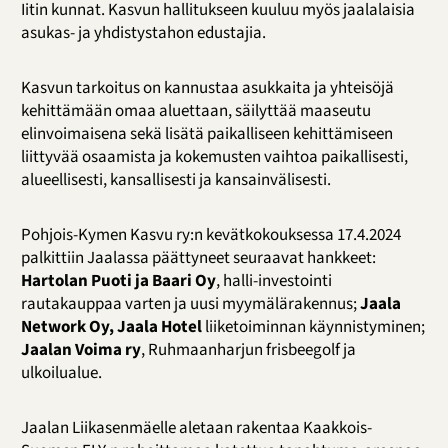
Iitin kunnat. Kasvun hallitukseen kuuluu myös jaalalaisia
asukas- ja yhdistystahon edustajia.
Kasvun tarkoitus on kannustaa asukkaita ja yhteisöjä
kehittämään omaa aluettaan, säilyttää maaseutu
elinvoimaisena sekä lisätä paikalliseen kehittämiseen
liittyvää osaamista ja kokemusten vaihtoa paikallisesti,
alueellisesti, kansallisesti ja kansainvälisesti.
Pohjois-Kymen Kasvu ry:n kevätkokouksessa 17.4.2024
palkittiin Jaalassa päättyneet seuraavat hankkeet:
Hartolan Puoti ja Baari Oy
, halli-investointi
rautakauppaa varten ja uusi myymälärakennus;
Jaala
Network Oy, Jaala Hotel
liiketoiminnan käynnistyminen;
Jaalan Voima ry
, Ruhmaanharjun frisbeegolf ja
ulkoilualue.
Jaalan Liikasenmäelle aletaan rakentaa Kaakkois-