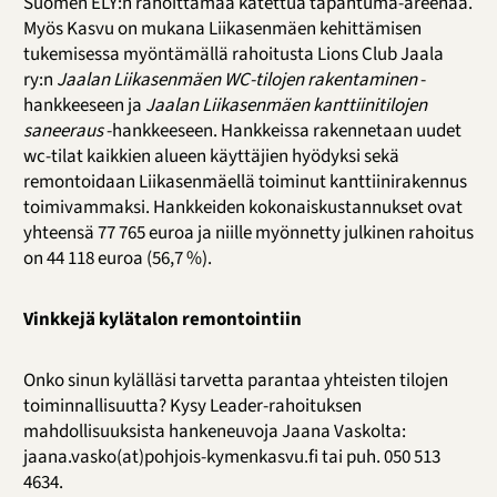
Suomen ELY:n rahoittamaa katettua tapahtuma-areenaa.
Myös Kasvu on mukana Liikasenmäen kehittämisen
tukemisessa myöntämällä rahoitusta Lions Club Jaala
ry:n
Jaalan Liikasenmäen WC-tilojen rakentaminen
-
hankkeeseen ja
Jaalan Liikasenmäen kanttiinitilojen
saneeraus
-hankkeeseen. Hankkeissa rakennetaan uudet
wc-tilat kaikkien alueen käyttäjien hyödyksi sekä
remontoidaan Liikasenmäellä toiminut kanttiinirakennus
toimivammaksi. Hankkeiden kokonaiskustannukset ovat
yhteensä 77 765 euroa ja niille myönnetty julkinen rahoitus
on 44 118 euroa (56,7 %).
Vinkkejä kylätalon remontointiin
Onko sinun kylälläsi tarvetta parantaa yhteisten tilojen
toiminnallisuutta? Kysy Leader-rahoituksen
mahdollisuuksista hankeneuvoja Jaana Vaskolta:
jaana.vasko(at)pohjois-kymenkasvu.fi tai puh. 050 513
4634.