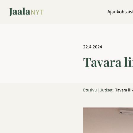
Siirry
sisältöön
Ajankohtais
22.4.2024
Tavara l
Etusivu
|
Uutiset
|
Tavara li