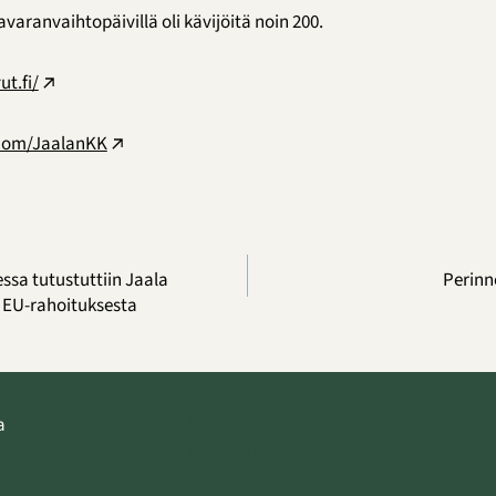
aranvaihtopäivillä oli kävijöitä noin 200.
ut.fi/
.com/JaalanKK
ssa tutustuttiin Jaala
Perinne
oa EU-rahoituksesta
Ilmoita tapahtuma
a
Lähetä uutinen