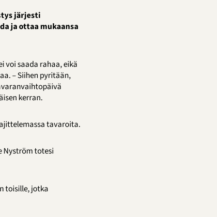
tys järjesti
uoda ja ottaa mukaansa
ei voi saada rahaa, eikä
a. – Siihen pyritään,
 tavaranvaihtopäivä
äisen kerran.
ajittelemassa tavaroita.
ne Nyström totesi
toisille, jotka