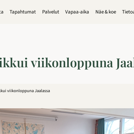
ta
Tapahtumat
Palvelut
Vapaa-aika
Näe & koe
Tieto
iikkui viikonloppuna Jaa
ikkui viikonloppuna Jaalassa