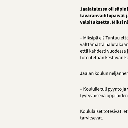
Jaalatalossa oli säpin
tavaranvaihtopäivät ja
veloituksetta. Miksi n
– Miksipä ei? Tuntuu ett
välttämättä halutakaan,
että kahdesti vuodessa 
toteutetaan kestävän ke
Jaalan koulun neljännen
– Koululle tuli pyyntö j
tyytyväisenä oppilaiden
Koululaiset totesivat, e
tarvitsevat.