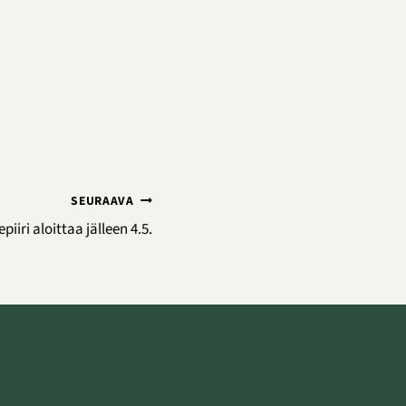
SEURAAVA
piiri aloittaa jälleen 4.5.
Jaalan kotiseutusäätiö
Kouvolan kaupunki