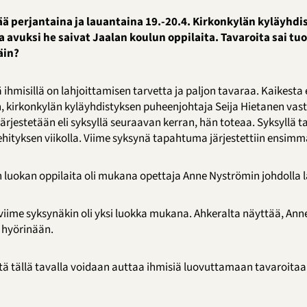
ää perjantaina ja lauantaina 19.-20.4. Kirkonkylän kyläyhdis
 avuksi he saivat Jaalan koulun oppilaita. Tavaroita sai t
äin?
ä ihmisillä on lahjoittamisen tarvetta ja paljon tavaraa. Kaikesta 
 kirkonkylän kyläyhdistyksen puheenjohtaja Seija Hietanen vasta
järjestetään eli syksyllä seuraavan kerran, hän toteaa. Syksyllä
hityksen viikolla. Viime syksynä tapahtuma järjestettiin ensimm
 luokan oppilaita oli mukana opettaja Anne Nyströmin johdolla l
a viime syksynäkin oli yksi luokka mukana. Ahkeralta näyttää, An
 hyörinään.
ttä tällä tavalla voidaan auttaa ihmisiä luovuttamaan tavaroitaan 