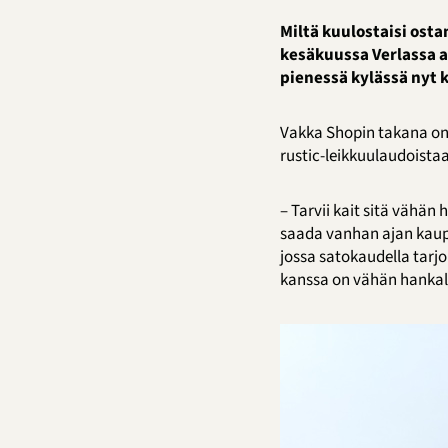
Miltä kuulostaisi ost
kesäkuussa Verlassa av
pienessä kylässä nyt 
Vakka Shopin takana on 
rustic-leikkuulaudoista
– Tarvii kait sitä vähän
saada vanhan ajan kauppa
jossa satokaudella tarjo
kanssa on vähän hankal