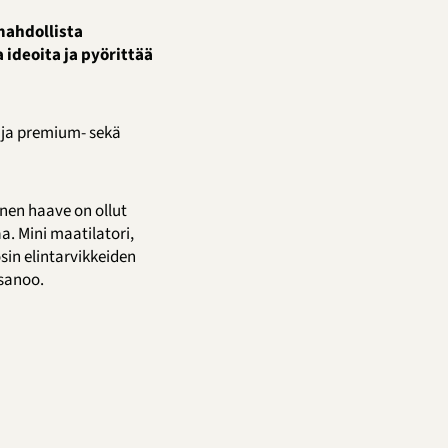
mahdollista
 ideoita ja pyörittää
 ja premium- sekä
inen haave on ollut
a. Mini maatilatori,
sin elintarvikkeiden
sanoo.