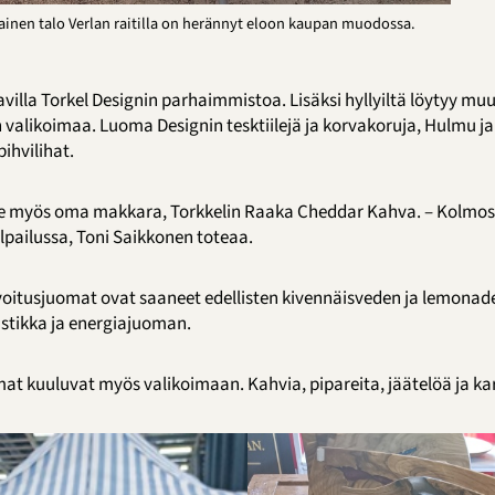
nainen talo Verlan raitilla on herännyt eloon kaupan muodossa.
villa Torkel Designin parhaimmistoa. Lisäksi hyllyiltä löytyy m
alikoimaa. Luoma Designin tesktiilejä ja korvakoruja, Hulmu ja
hvilihat.
 myös oma makkara, Torkkelin Raaka Cheddar Kahva. – Kolmoss
pailussa, Toni Saikkonen toteaa.
voitusjuomat ovat saaneet edellisten kivennäisveden ja lemonade
stikka ja energiajuoman.
omat kuuluvat myös valikoimaan. Kahvia, pipareita, jäätelöä ja k