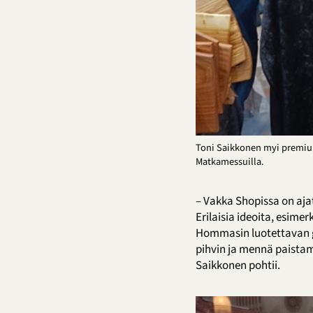
Toni Saikkonen myi premiu
Matkamessuilla.
– Vakka Shopissa on ajat
Erilaisia ideoita, esime
Hommasin luotettavan gr
pihvin ja mennä paistama
Saikkonen pohtii.