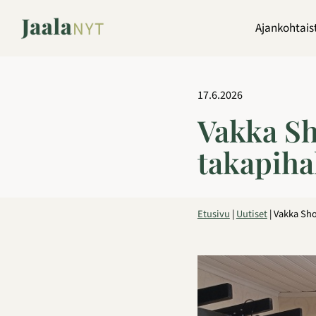
Siirry
sisältöön
Ajankohtais
17.6.2026
Vakka Sho
takapiha
Etusivu
|
Uutiset
|
Vakka Shop