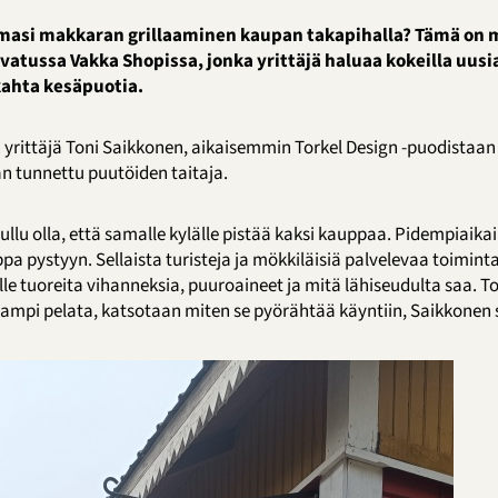
amasi makkaran grillaaminen kaupan takapihalla? Tämä on 
atussa Vakka Shopissa, jonka yrittäjä haluaa kokeilla uusia
kahta kesäpuotia.
yrittäjä Toni Saikkonen, aikaisemmin Torkel Design -puodistaan
an tunnettu puutöiden taitaja.
 hullu olla, että samalle kylälle pistää kaksi kauppaa. Pidempiaika
 pystyyn. Sellaista turisteja ja mökkiläisiä palvelevaa toiminta
lle tuoreita vihanneksia, puuroaineet ja mitä lähiseudulta saa. To
ampi pelata, katsotaan miten se pyörähtää käyntiin, Saikkonen 