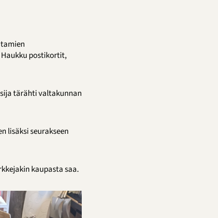
uutamien
 Haukku postikortit,
ija tärähti valtakunnan
n lisäksi seurakseen
arkkejakin kaupasta saa.