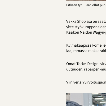
Pitkään tyhjillään ollut pu
Vakka Shopissa on saata
yhteistyökumppaneiden v
Kaakon Maidon Wagyu-pi
Kylmäkaapissa komeilee
laajimmassa makkarakil
Omat Torkel Design -vir
uutuuden, raparperi-mu
Viiniverlan virvoitusju