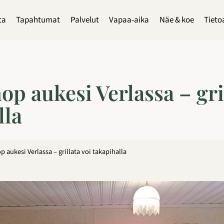
ta
Tapahtumat
Palvelut
Vapaa-aika
Näe & koe
Tieto
p aukesi Verlassa – gril
lla
 aukesi Verlassa – grillata voi takapihalla