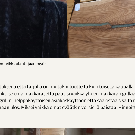
m-leikkuulautojaan myös
uksena että tarjolla on muitakin tuotteita kuin toisella kaupalla 
rkiksi se oma makkara, että pääsisi vaikka yhden makkaran grilla
illin, helppokäyttöisen asiakaskäyttöön että saa ostaa sisältä
an ulos. Miksei vaikka omat eväätkin voi siellä paistaa. Hinnoitt