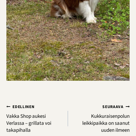
Artikkelien
EDELLINEN
SEURAAVA
selaus
Vakka Shop aukesi
Kukkuraisenpolun
Verlassa – grillata voi
leikkipaikka on saanut
takapihalla
uuden ilmeen