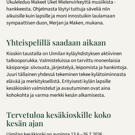
Ukuleleduo Makeet Uket Mielenvirkeyttä musiikista -
hankkeesta. Ohjelmasta löytyi tuttuja säveliä niin
aikuisille kuin lapsille ja moni innostuikin laulamaan
sympaattisen duon, Merjan ja Maken, mukana.
Yhteispelillä saadaan aikaan
Kioskin taustalla on Uimilan kyläyhdistyksen aktiivinen
talkooporukka. Valmisteluissa on tarvittu monenlaisia
käsipareja: siivousta, järjestelyä, leipomista ja hankintoja.
Juuri tällainen yhdessä tekeminen tekee kylätoiminnasta
elävää ja merkityksellistä. Erityisesti kylän lapsille
kesäkioskin valmistelut ja avautuminen ovat aina
kohokohta ja varma merkki kesän alkamisesta.
Tervetuloa kesäkioskille koko
kesän ajan
Uimilan kesäkioski on avoinna 13.6.–26.7.2026