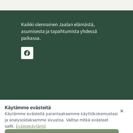
Kaikki olennainen Jaalan elämästä,
asumisesta ja tapahtumista yhdessä
paikassa.
Ilmoita tapahtuma
Lähetä uutinen
Käytämme evästeitä
Jaalan kotiseutusäätiö
×
Käytämme evästeitä parantaaksemme käyttökokemustasi
Kouvolan kaupunki
ja analysoidaksemme sivustoa. Valitse mitkä evästeet
sallit.
Evästekäytäntö