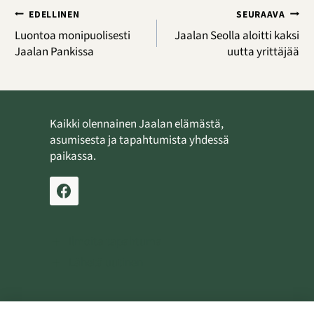
Artikkelien
EDELLINEN
SEURAAVA
selaus
Luontoa monipuolisesti
Jaalan Seolla aloitti kaksi
Jaalan Pankissa
uutta yrittäjää
Kaikki olennainen Jaalan elämästä,
asumisesta ja tapahtumista yhdessä
paikassa.
Ilmoita tapahtuma
Lähetä uutinen