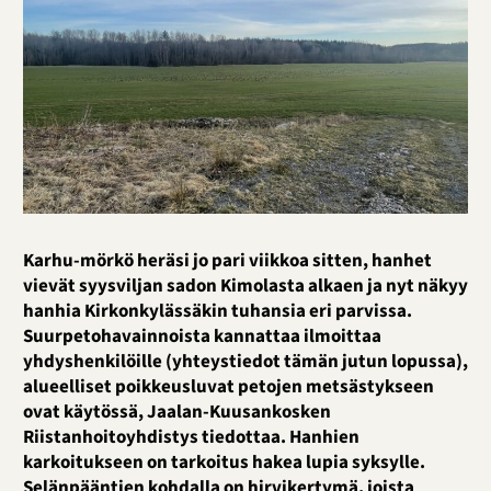
Karhu-mörkö heräsi jo pari viikkoa sitten, hanhet
vievät syysviljan sadon Kimolasta alkaen ja nyt näkyy
hanhia Kirkonkylässäkin tuhansia eri parvissa.
Suurpetohavainnoista kannattaa ilmoittaa
yhdyshenkilöille (yhteystiedot tämän jutun lopussa),
alueelliset poikkeusluvat petojen metsästykseen
ovat käytössä, Jaalan-Kuusankosken
Riistanhoitoyhdistys tiedottaa. Hanhien
karkoitukseen on tarkoitus hakea lupia syksylle.
Selänpääntien kohdalla on hirvikertymä, joista