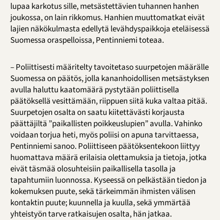
lupaa karkotus sille, metsästettävien tuhannen hanhen
joukossa, on lain rikkomus. Hanhien muuttomatkat eivät
lajien näkökulmasta edellytä levähdyspaikkoja eteläisessä
Suomessa oraspelloissa, Pentinniemi toteaa.
– Poliittisesti määritelty tavoitetaso suurpetojen määrälle
Suomessa on päätös, jolla kananhoidollisen metsästyksen
avulla haluttu kaatomäärä pystytään poliittisella
päätöksellä vesittämään, riippuen siitä kuka valtaa pitää.
Suurpetojen osalta on saatu kiitettävästi korjausta
päättäjiltä ”paikallisten poikkeuslupien” avulla. Vahinko
voidaan torjua heti, myös poliisi on apuna tarvittaessa,
Pentinniemi sanoo. Poliittiseen päätöksentekoon liittyy
huomattava määrä erilaisia olettamuksia ja tietoja, jotka
eivät täsmää olosuhteisiin paikallisella tasolla ja
tapahtumiin luonnossa. Kyseessä on pelkästään tiedon ja
kokemuksen puute, sekä tärkeimmän ihmisten välisen
kontaktin puute; kuunnella ja kuulla, sekä ymmärtää
yhteistyön tarve ratkaisujen osalta, hän jatkaa.