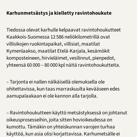
Karhunmetsästys ja kielletty ravintohoukute
Tiedossa olevat karhulle kelpaavat ravintohoukutteet
Kaakkois-Suomessa 12 586 neliökilometrillä ovat
villisikojen ruokintapaikat, villisiat, maatilat
Kymenlaakso, maatilat Etelä-Karjala, kesämökit
komposteineen, hirvieläimet, vesilinnut, pienpedot,
yhteensä 60 000 – 80 000 kpl näitä ravintohoukutteita.
– Tarjonta ei nallen nälkäisellä olemuksella ole
ohitettavissa, kun taas marraskuulta kevääseen edes
aamupalaakaan ei ole kannon alla tarjolla.
– Ravintohoukutteen käyttö metsästyksessä on johtanut
oikeusprosesseihin, joita sitten hovioikeudessa on
kumottu. Tämäkin on yhteiskunnan varojen turhaa
käyttöä, kun asia olisi korjattavissa. Karhumetsälle ei