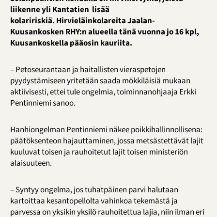
liikenne yli Kantatien lisää
kolaririskiä. Hirvieläinkolareita Jaalan-
Kuusankosken RHY:n alueella tänä vuonna jo 16 kpl,
Kuusankoskella pääosin kauriita.
– Petoseurantaan ja haitallisten vieraspetojen
pyydystämiseen yritetään saada mökkiläisiä mukaan
aktiivisesti, ettei tule ongelmia, toiminnanohjaaja Erkki
Pentinniemi sanoo.
Hanhiongelman Pentinniemi näkee poikkihallinnollisena:
päätöksenteon hajauttaminen, jossa metsästettävät lajit
kuuluvat toisen ja rauhoitetut lajit toisen ministeriön
alaisuuteen.
– Syntyy ongelma, jos tuhatpäinen parvi halutaan
kartoittaa kesantopellolta vahinkoa tekemästä ja
parvessa on yksikin yksilö rauhoitettua lajia, niin ilman eri