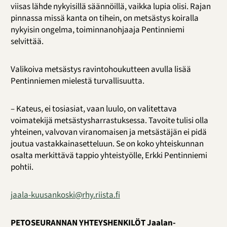
viisas lähde nykyisillä säännöillä, vaikka lupia olisi. Rajan
pinnassa missä kanta on tihein, on metsästys koiralla
nykyisin ongelma, toiminnanohjaaja Pentinniemi
selvittää.
Valikoiva metsästys ravintohoukutteen avulla lisää
Pentinniemen mielestä turvallisuutta.
– Kateus, ei tosiasiat, vaan luulo, on valitettava
voimatekijä metsästysharrastuksessa. Tavoite tulisi olla
yhteinen, valvovan viranomaisen ja metsästäjän ei pidä
joutua vastakkainasetteluun. Se on koko yhteiskunnan
osalta merkittävä tappio yhteistyölle, Erkki Pentinniemi
pohtii.
jaala-kuusankoski@rhy.riista.
fi
PETOSEURANNAN YHTEYSHENKILÖT Jaalan-