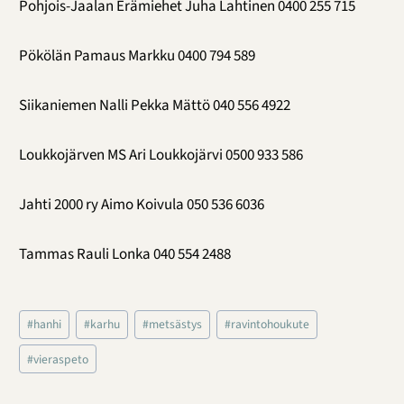
Pohjois-Jaalan Erämiehet Juha Lahtinen 0400 255 715
Pökölän Pamaus Markku 0400 794 589
Siikaniemen Nalli Pekka Mättö 040 556 4922
Loukkojärven MS Ari Loukkojärvi 0500 933 586
Jahti 2000 ry Aimo Koivula 050 536 6036
Tammas Rauli Lonka 040 554 2488
Avainsanat:
#
hanhi
#
karhu
#
metsästys
#
ravintohoukute
#
vieraspeto