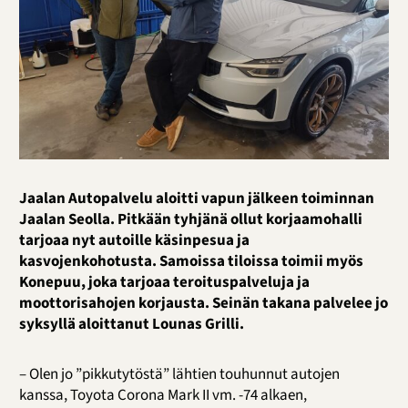
Jaalan Autopalvelu aloitti vapun jälkeen toiminnan
Jaalan Seolla. Pitkään tyhjänä ollut korjaamohalli
tarjoaa nyt autoille käsinpesua ja
kasvojenkohotusta. Samoissa tiloissa toimii myös
Konepuu, joka tarjoaa teroituspalveluja ja
moottorisahojen korjausta. Seinän takana palvelee jo
syksyllä aloittanut Lounas Grilli.
– Olen jo ”pikkutytöstä” lähtien touhunnut autojen
kanssa, Toyota Corona Mark II vm. -74 alkaen,