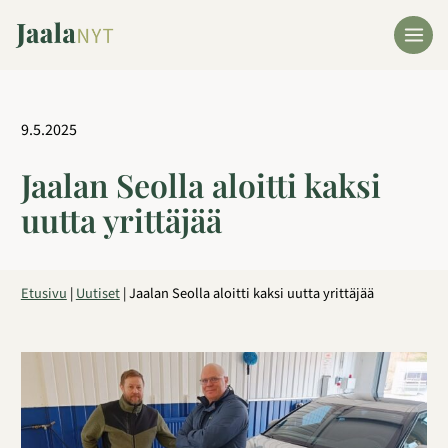
Siirry
sisältöön
9.5.2025
Jaalan Seolla aloitti kaksi
uutta yrittäjää
Etusivu
|
Uutiset
|
Jaalan Seolla aloitti kaksi uutta yrittäjää