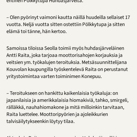
entinen Pölkkytupa Huhdasjärveltä.
– Olen pyörinyt vaimoni kautta näillä huudeilla sellaiset 17
vuotta. Neljä vuotta sitten ostettiin Pölkkytupa ja sitten
elämä toi tänne, hän kertoo.
Samoissa tiloissa Seolla toimii myös huhdasjärveläinen
Antti Raita, joka tarjoaa moottorisahojen korjauksia ja
veitsien ym. työkalujen teroituksia. Metsäsuunnittelijana
Kouvolan kaupungilla työskentelevä Raita on perustanut
yritystoimintaa varten toiminimen Konepuu.
– Teroitukseen on hankittu kaikenlaisia työkaluja: on
japanilaisia ja amerikkalaisia hiomakiviä, tahko, smirgeli,
rälläkkä, nauhahiomakone ja mitä milloinkin tarvitaan,
Raita luettelee. Moottoripyörien ja ajoleikkurien
talvisäilytykseenkin löytyy tilaa.