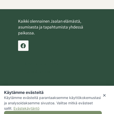
Kaikki olennainen Jaalan elämästä,
asumisesta ja tapahtumista yhdessä
paikassa.
Ilmoita tapahtuma
Lähetä uutinen
Käytämme evästeitä
Jaalan kotiseutusäätiö
×
Käytämme evästeitä parantaaksemme käyttökokemustasi
Kouvolan kaupunki
ja analysoidaksemme sivustoa. Valitse mitkä evästeet
sallit.
Evästekäytäntö