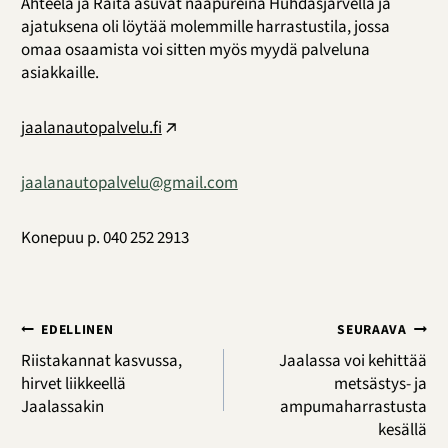
Ahteela ja Raita asuvat naapureina Huhdasjärvellä ja
ajatuksena oli löytää molemmille harrastustila, jossa
omaa osaamista voi sitten myös myydä palveluna
asiakkaille.
jaalanautopalvelu.fi
jaalanautopalvelu@gmail.com
Konepuu p. 040 252 2913
Artikkelien
EDELLINEN
SEURAAVA
selaus
Riistakannat kasvussa,
Jaalassa voi kehittää
hirvet liikkeellä
metsästys- ja
Jaalassakin
ampumaharrastusta
kesällä