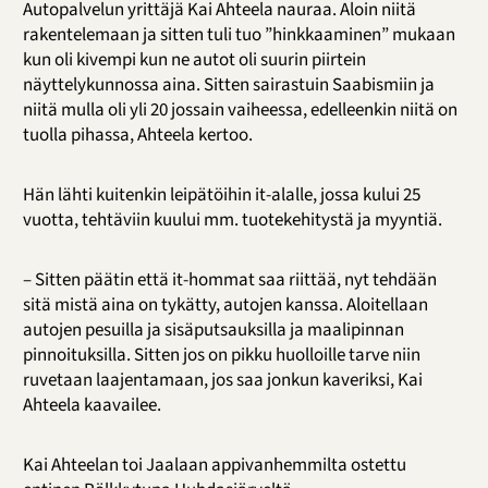
Autopalvelun yrittäjä Kai Ahteela nauraa. Aloin niitä
rakentelemaan ja sitten tuli tuo ”hinkkaaminen” mukaan
kun oli kivempi kun ne autot oli suurin piirtein
näyttelykunnossa aina. Sitten sairastuin Saabismiin ja
niitä mulla oli yli 20 jossain vaiheessa, edelleenkin niitä on
tuolla pihassa, Ahteela kertoo.
Hän lähti kuitenkin leipätöihin it-alalle, jossa kului 25
vuotta, tehtäviin kuului mm. tuotekehitystä ja myyntiä.
– Sitten päätin että it-hommat saa riittää, nyt tehdään
sitä mistä aina on tykätty, autojen kanssa. Aloitellaan
autojen pesuilla ja sisäputsauksilla ja maalipinnan
pinnoituksilla. Sitten jos on pikku huolloille tarve niin
ruvetaan laajentamaan, jos saa jonkun kaveriksi, Kai
Ahteela kaavailee.
Kai Ahteelan toi Jaalaan appivanhemmilta ostettu