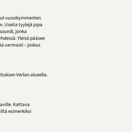
tanut vuosikymmenten
n. Useita tyylejä jopa
 soundi, jonka
yhdessä. Yleisö pääsee
ää varmasti – joskus
tuksen Verlan alueella.
ville. Kattava
iltä esimerkiksi