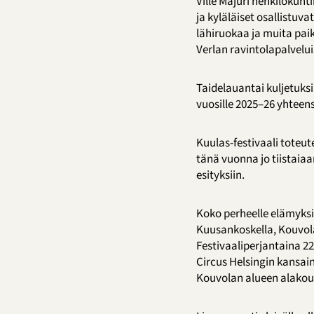
Ville Majuri henkilökunt
ja kyläläiset osallistuv
lähiruokaa ja muita paik
Verlan ravintolapalvelui
Taidelauantai kuljetuks
vuosille 2025–26 yhteen
Kuulas-festivaali tote
tänä vuonna jo tiistaia
esityksiin.
Koko perheelle elämyksi
Kuusankoskella, Kouvola
Festivaaliperjantaina 2
Circus Helsingin kansai
Kouvolan alueen alakoul