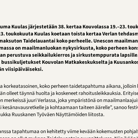
uma Kuulas järjestetään 38. kertaa Kouvolassa 19.–23. tou
23. toukokuuta Kuulas koetaan toista kertaa Verlan tehdas
 maksuton Taidelauantai koko perheelle. Unescon maailman
lmassa on maailmanluokan nykysirkusta, koko perheen kons
an perustuva seikkailukierros ja sirkustemppurata lapsille.
 bussikuljetukset Kouvolan Matkakeskukselta ja Kuusankos
n viisipäiväiseksi.
ta korkeatasoinen, koko perheen taidetapahtuma aikana, jolloin 
än olleet täynnä huolta ja koskeneet rahoitusleikkauksia. Erityi
 merkeissä juuri Verlassa, joka ympäristönä on maailmanlaajuis
 kesänavausretkelle ja kohtaamaan taiteen äärelle”, sanoo festi
ukka Ruuskanen Työväen Näyttämöiden liitosta.
nssa tapahtumaa on kehitetty viime kevään kokemusten pohjalt