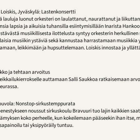
Loiskis, Jyväskylä: Lastenkonsertti
ä lauluja luonut orkesteri on laulattanut, naurattanut ja liikut
ia lapsia ja aikuisia tuhansilla esiintymisillään Inarista Hankoo
distävästä musiikillisesta ilottelusta syntyy orkesterin herkullinen
laisia musiikin ystäviä sekä kannustaa harrastamaan musiikkia 
lamaan, leikkimään ja hupsuttelemaan. Loiskis innostaa ja yllätt
ukko ja tehtaan arvoitus
ikkailukierrokselle auttamaan Salli Saukkoa ratkaisemaan arvoi
 seurassa.
Kouvola: Nonstop-sirkustemppurata
stykseen noussut sirkuskoulu Bravuuri tuo lajin kaikkien saata
elämyksen koko perheelle, kun kokeilemaan pääseekin ihan itse, m
sapainoilu tai yksipyöräily tuntuu.