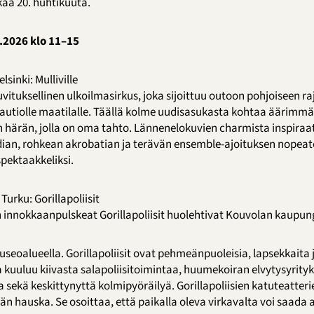
kaa 20. huhtikuuta.
.2026 klo 11–15
inki: Mulliville
ikuvituksellinen ulkoilmasirkus, joka sijoittuu outoon pohjoiseen r
autiolle maatilalle. Täällä kolme uudisasukasta kohtaa äärimmä
ärän, jolla on oma tahto. Lännenelokuvien charmista inspiraat
dian, rohkean akrobatian ja terävän ensemble-ajoituksen nopeat
pektaakkeliksi.
rku: Gorillapoliisit
nokkaanpulskeat Gorillapoliisit huolehtivat Kouvolan kaupungi
seoalueella. Gorillapoliisit ovat pehmeänpuoleisia, lapsekkaita j
uuluu kiivasta salapoliisitoimintaa, huumekoiran elvytysyrityks
 sekä keskittynyttä kolmipyöräilyä. Gorillapoliisien katuteatterie
n hauska. Se osoittaa, että paikalla oleva virkavalta voi saada 