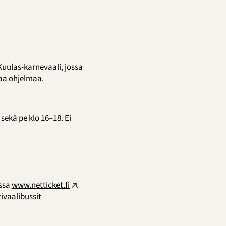
Kuulas-karnevaali, jossa
aa ohjelmaa.
sekä pe klo 16–18. Ei
essa
www.netticket.fi
.
tivaalibussit