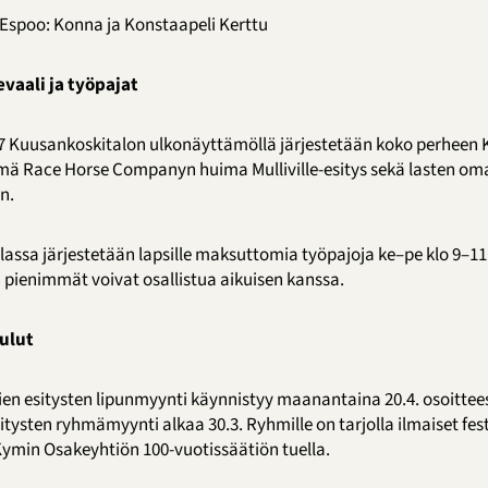
Espoo: Konna ja Konstaapeli Kerttu
vaali ja työpajat
 17 Kuusankoskitalon ulkonäyttämöllä järjestetään koko perheen 
ä Race Horse Companyn huima Mulliville-esitys sekä lasten om
n.
assa järjestetään lapsille maksuttomia työpajoja ke–pe klo 9–11 
 pienimmät voivat osallistua aikuisen kanssa.
ulut
ien esitysten lipunmyynti käynnistyy maanantaina 20.4. osoitte
sitysten ryhmämyynti alkaa 30.3. Ryhmille on tarjolla ilmaiset fes
Kymin Osakeyhtiön 100-vuotissäätiön tuella.