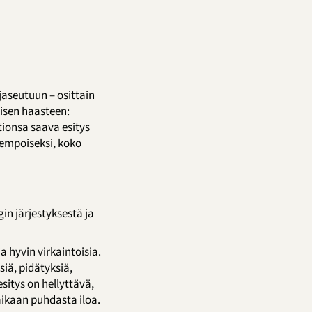
ajaseutuun – osittain
isen haasteen:
ionsa saava esitys
empoiseksi, koko
n järjestyksestä ja
a hyvin virkaintoisia.
iä, pidätyksiä,
sitys on hellyttävä,
aikaan puhdasta iloa.