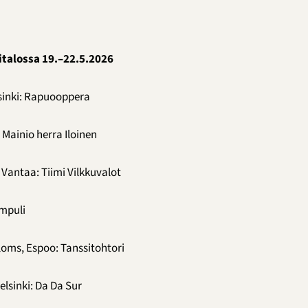
talossa 19.–22.5.2026
inki: Rapuooppera
 Mainio herra Iloinen
 Vantaa: Tiimi Vilkkuvalot
umpuli
loms, Espoo: Tanssitohtori
lsinki: Da Da Sur