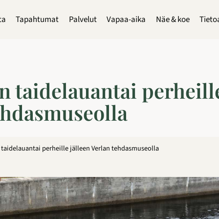
ta
Tapahtumat
Palvelut
Vapaa-aika
Näe & koe
Tieto
 taidelauantai perheille
ehdasmuseolla
taidelauantai perheille jälleen Verlan tehdasmuseolla