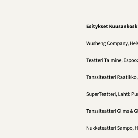
Esitykset Kuusankoski
Wusheng Company, Hels
Teatteri Taimine, Espoo:
Tanssiteatteri Raatikko,
SuperTeatteri, Lahti: P
Tanssiteatteri Glims & G
Nukketeatteri Sampo, He