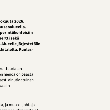
kokuuta 2026.
museoalueella.
perintökohteisiin
ertti sekä
 Alueelle järjestetään
kitalolta. Kuulas-
kulttuurialan
sen hienoa on päästä
esti ainutlaatuinen.
vaalin
a, ja museonjohtaja