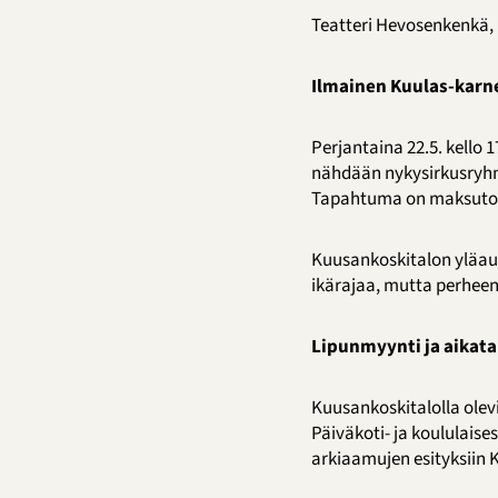
Teatteri Hevosenkenkä, 
Ilmainen Kuulas-karne
Perjantaina 22.5. kello
nähdään nykysirkusryhm
Tapahtuma on maksuto
Kuusankoskitalon yläaul
ikärajaa, mutta perheen
Lipunmyynti ja aikata
Kuusankoskitalolla olev
Päiväkoti- ja koululaise
arkiaamujen esityksiin 