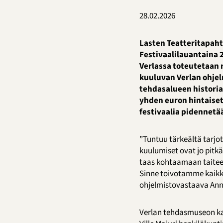
28.02.2026
Lasten Teatteritapaht
Festivaalilauantaina 
Verlassa toteutetaan
kuuluvan Verlan ohje
tehdasalueen historia
yhden euron hintaiset
festivaalia pidennetää
”Tuntuu tärkeältä tarjo
kuulumiset ovat jo pitkä
taas kohtaamaan taiteen
Sinne toivotamme kaikki
ohjelmistovastaava Ann
Verlan tehdasmuseon ka