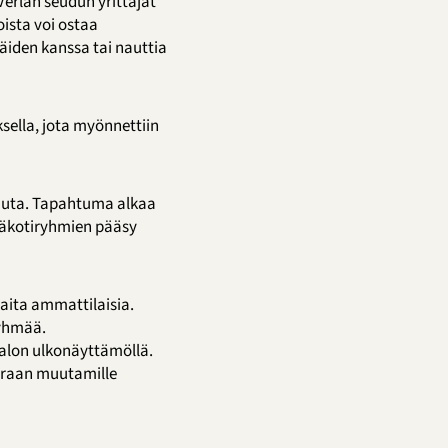
Verlan seudun yrittäjät
oista voi ostaa
väiden kanssa tai nauttia
sella, jota myönnettiin
kuuta. Tapahtuma alkaa
väkotiryhmien pääsy
haita ammattilaisia.
ryhmää.
talon ulkonäyttämöllä.
uoraan muutamille