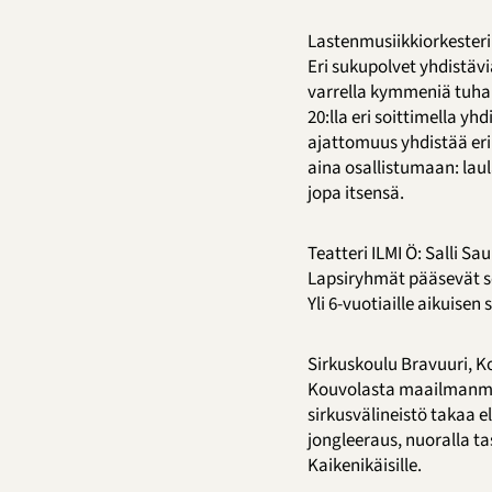
Lastenmusiikkiorkesteri 
Eri sukupolvet yhdistävi
varrella kymmeniä tuhans
20:lla eri soittimella yh
ajattomuus yhdistää eri
aina osallistumaan: lau
jopa itsensä.
Teatteri ILMI Ö: Salli Sa
Lapsiryhmät pääsevät se
Yli 6-vuotiaille aikuisen
Sirkuskoulu Bravuuri, 
Kouvolasta maailmanmene
sirkusvälineistö takaa 
jongleeraus, nuoralla ta
Kaikenikäisille.