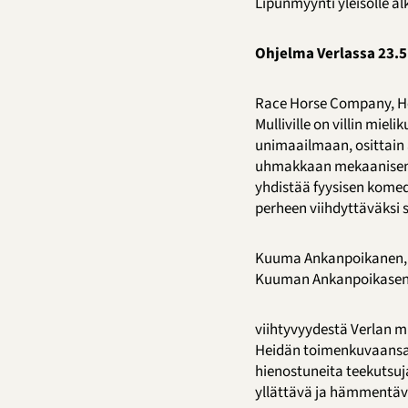
Lipunmyynti yleisölle al
Ohjelma Verlassa 23.5
Race Horse Company, Hels
Mulliville on villin miel
unimaailmaan, osittain 
uhmakkaan mekaanisen h
yhdistää fyysisen kome
perheen viihdyttäväksi s
Kuuma Ankanpoikanen, Tu
Kuuman Ankanpoikasen in
viihtyvyydestä Verlan mu
Heidän toimenkuvaansa k
hienostuneita teekutsuja
yllättävä ja hämmentävä