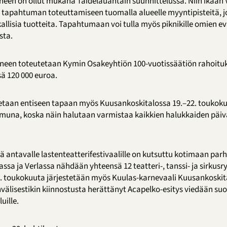
ineen on ollut mukana Taidelauantain suunnittelussa. Niin ikään 
at tapahtuman toteuttamiseen tuomalla alueelle myyntipisteitä, j
allisia tuotteita. Tapahtumaan voi tulla myös piknikille omien e
sta.
ineen toteutetaan Kymin Osakeyhtiön 100-vuotissäätiön rahoituk
sä 120 000 euroa.
utetaan entiseen tapaan myös Kuusankoskitalossa 19.–22. touko
amuna, koska näin halutaan varmistaa kaikkien halukkaiden päi
ä antavalle lastenteatterifestivaalille on kutsuttu kotimaan par
ssa ja Verlassa nähdään yhteensä 12 teatteri-, tanssi- ja sirkus
2. toukokuuta järjestetään myös Kuulas-karnevaali Kuusankoski
nvälisestikin kiinnostusta herättänyt Acapelko-esitys viedään s
uille.