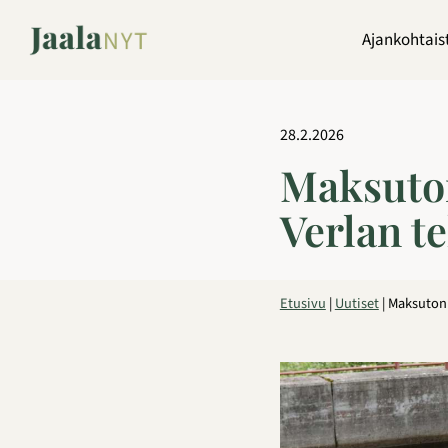
Siirry
sisältöön
Ajankohtais
28.2.2026
Maksuton
Verlan t
Etusivu
|
Uutiset
|
Maksuton 