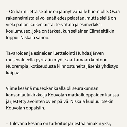
– On harmi, että se alue on jäänyt vähälle huomiolle. Osaa
rakennelmista ei voi enää edes pelastaa, mutta siellä on
vielä paljon kaikenlaista: tervatalo ja esimerkiksi
koulumuseo, joka on tärkeä, kun sellainen Elimäeltäkin
loppui, Niskala sanoo.
Tavaroiden ja esineiden luettelointi Huhdasjärven
museoalueella pyritään myös saattamaan kuntoon.
Nuorempia, kotiseudusta kiinnostuneita jäseniä yhdistys
kaipaa.
Viime kesänä museokankaalla oli seurakunnan
kansanlaulukirkko ja Kouvolan matkailuoppaiden kanssa
järjestetty avointen ovien päivä. Niskala kuuluu itsekin
Kouvolan oppaisiin.
– Tulevana kesänä on tarkoitus järjestää ainakin yksi,