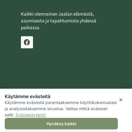
Kaikki olennainen Jaalan elämästä,
asumisesta ja tapahtumista yhdessä
paikassa.
Ilmoita tapahtuma
Lähetä uutinen
Käytämme evästeitä
Jaalan kotiseutusäätiö
×
Käytämme evästeitä parantaaksemme käyttökokemustasi
Kouvolan kaupunki
ja analysoidaksemme sivustoa. Valitse mitkä evästeet
sallit.
Evästekäytäntö
Hyväksy kaikki