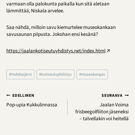
varmaan olla palokunta paikalla kun sitä aletaan
lämmittää, Niskala arvelee.
Saa nähdä, milloin savu kiemurtelee museokankaan
savusaunan piipusta. Jokohan ensi kesänä?
https://jaalankotiseutuyhdistys.net/index.html
Avainsanat:
#
Huhdasjärvi
#
kotiseutuyhdistys
#
museokangas
Artikkelien
EDELLINEN
SEURAAVA
selaus
Pop-upia Kukkulinnassa
Jaalan Voima
frisbeegolfliiton jäseneksi
– talvellakin voi heitellä