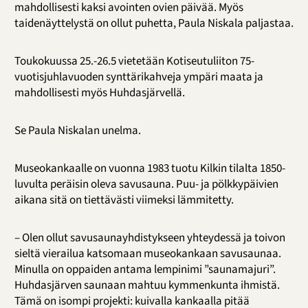
mahdollisesti kaksi avointen ovien päivää. Myös
taidenäyttelystä on ollut puhetta, Paula Niskala paljastaa.
Toukokuussa 25.-26.5 vietetään Kotiseutuliiton 75-
vuotisjuhlavuoden synttärikahveja ympäri maata ja
mahdollisesti myös Huhdasjärvellä.
Se Paula Niskalan unelma.
Museokankaalle on vuonna 1983 tuotu Kilkin tilalta 1850-
luvulta peräisin oleva savusauna. Puu- ja pölkkypäivien
aikana sitä on tiettävästi viimeksi lämmitetty.
– Olen ollut savusaunayhdistykseen yhteydessä ja toivon
sieltä vierailua katsomaan museokankaan savusaunaa.
Minulla on oppaiden antama lempinimi ”saunamajuri”.
Huhdasjärven saunaan mahtuu kymmenkunta ihmistä.
Tämä on isompi projekti: kuivalla kankaalla pitää