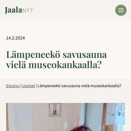
Siirry
sisältöön
14.2.2024
Lämpeneekö savusauna
vielä museokankaalla?
Etusivu
|
Uutiset
|
Lämpeneekö savusauna vielä museokankaalla?