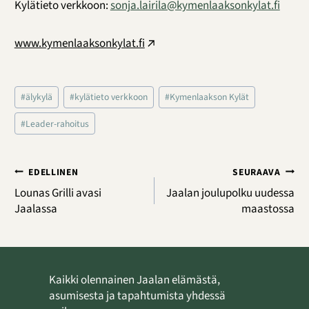
Kylätieto verkkoon:
sonja.lairila@kymenlaaksonkylat.fi
www.kymenlaaksonkylat.fi
Avainsanat:
#
älykylä
#
kylätieto verkkoon
#
Kymenlaakson Kylät
#
Leader-rahoitus
Artikkelien
EDELLINEN
SEURAAVA
selaus
Lounas Grilli avasi
Jaalan joulupolku uudessa
Jaalassa
maastossa
Kaikki olennainen Jaalan elämästä,
asumisesta ja tapahtumista yhdessä