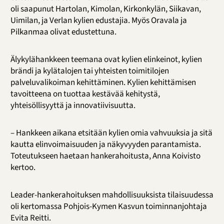
oli saapunut Hartolan, Kimolan, Kirkonkylän, Siikavan,
Uimilan, ja Verlan kylien edustajia. Myös Oravala ja
Pilkanmaa olivat edustettuna.
Älykylähankkeen teemana ovat kylien elinkeinot, kylien
brändi ja kylätalojen tai yhteisten toimitilojen
palveluvalikoiman kehittäminen. Kylien kehittämisen
tavoitteena on tuottaa kestävää kehitystä,
yhteisöllisyyttä ja innovatiivisuutta.
– Hankkeen aikana etsitään kylien omia vahvuuksia ja sitä
kautta elinvoimaisuuden ja näkyvyyden parantamista.
Toteutukseen haetaan hankerahoitusta, Anna Koivisto
kertoo.
Leader-hankerahoituksen mahdollisuuksista tilaisuudessa
oli kertomassa Pohjois-Kymen Kasvun toiminnanjohtaja
Evita Reitti.