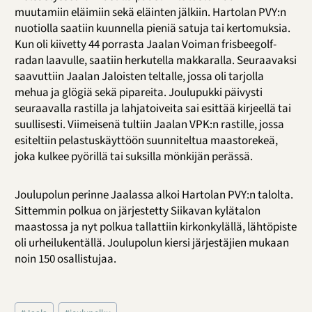
muutamiin eläimiin sekä eläinten jälkiin. Hartolan PVY:n
nuotiolla saatiin kuunnella pieniä satuja tai kertomuksia.
Kun oli kiivetty 44 porrasta Jaalan Voiman frisbeegolf-
radan laavulle, saatiin herkutella makkaralla. Seuraavaksi
saavuttiin Jaalan Jaloisten teltalle, jossa oli tarjolla
mehua ja glögiä sekä pipareita. Joulupukki päivysti
seuraavalla rastilla ja lahjatoiveita sai esittää kirjeellä tai
suullisesti. Viimeisenä tultiin Jaalan VPK:n rastille, jossa
esiteltiin pelastuskäyttöön suunniteltua maastorekeä,
joka kulkee pyörillä tai suksilla mönkijän perässä.
Joulupolun perinne Jaalassa alkoi Hartolan PVY:n talolta.
Sittemmin polkua on järjestetty Siikavan kylätalon
maastossa ja nyt polkua tallattiin kirkonkylällä, lähtöpiste
oli urheilukentällä. Joulupolun kiersi järjestäjien mukaan
noin 150 osallistujaa.
Avainsanat: