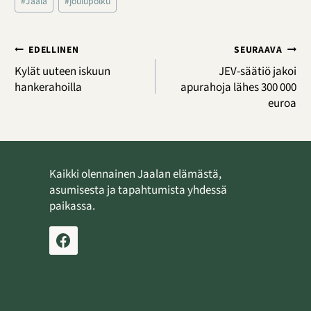
#
Jaala
#
joulupolku
Artikkelien
EDELLINEN
SEURAAVA
selaus
Kylät uuteen iskuun
JEV-säätiö jakoi
hankerahoilla
apurahoja lähes 300 000
euroa
Kaikki olennainen Jaalan elämästä,
asumisesta ja tapahtumista yhdessä
paikassa.
Ilmoita tapahtuma