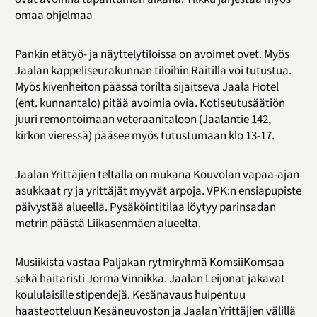
omaa ohjelmaa
Pankin etätyö- ja näyttelytiloissa on avoimet ovet. Myös
Jaalan kappeliseurakunnan tiloihin Raitilla voi tutustua.
Myös kivenheiton päässä torilta sijaitseva Jaala Hotel
(ent. kunnantalo) pitää avoimia ovia. Kotiseutusäätiön
juuri remontoimaan veteraanitaloon (Jaalantie 142,
kirkon vieressä) pääsee myös tutustumaan klo 13-17.
Jaalan Yrittäjien teltalla on mukana Kouvolan vapaa-ajan
asukkaat ry ja yrittäjät myyvät arpoja. VPK:n ensiapupiste
päivystää alueella. Pysäköintitilaa löytyy parinsadan
metrin päästä Liikasenmäen alueelta.
Musiikista vastaa Paljakan rytmiryhmä KomsiiKomsaa
sekä haitaristi Jorma Vinnikka. Jaalan Leijonat jakavat
koululaisille stipendejä. Kesänavaus huipentuu
haasteotteluun Kesäneuvoston ja Jaalan Yrittäjien välillä