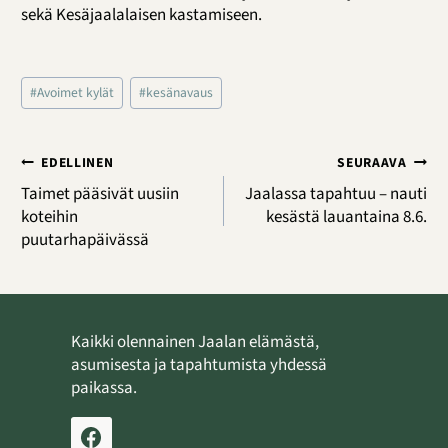
sekä Kesäjaalalaisen kastamiseen.
Avainsanat:
#
Avoimet kylät
#
kesänavaus
Artikkelien
EDELLINEN
SEURAAVA
selaus
Taimet pääsivät uusiin
Jaalassa tapahtuu – nauti
koteihin
kesästä lauantaina 8.6.
puutarhapäivässä
Kaikki olennainen Jaalan elämästä,
asumisesta ja tapahtumista yhdessä
paikassa.