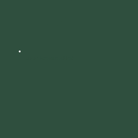
Jaalan kotiseutusäätiö