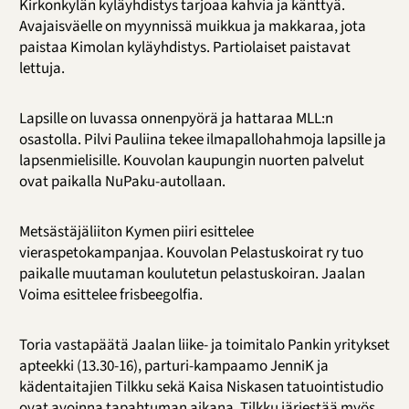
Kirkonkylän kyläyhdistys tarjoaa kahvia ja känttyä.
Avajaisväelle on myynnissä muikkua ja makkaraa, jota
paistaa Kimolan kyläyhdistys. Partiolaiset paistavat
lettuja.
Lapsille on luvassa onnenpyörä ja hattaraa MLL:n
osastolla. Pilvi Pauliina tekee ilmapallohahmoja lapsille ja
lapsenmielisille. Kouvolan kaupungin nuorten palvelut
ovat paikalla NuPaku-autollaan.
Metsästäjäliiton Kymen piiri esittelee
vieraspetokampanjaa. Kouvolan Pelastuskoirat ry tuo
paikalle muutaman koulutetun pelastuskoiran. Jaalan
Voima esittelee frisbeegolfia.
Toria vastapäätä Jaalan liike- ja toimitalo Pankin yritykset
apteekki (13.30-16), parturi-kampaamo JenniK ja
kädentaitajien Tilkku sekä Kaisa Niskasen tatuointistudio
ovat avoinna tapahtuman aikana. Tilkku järjestää myös