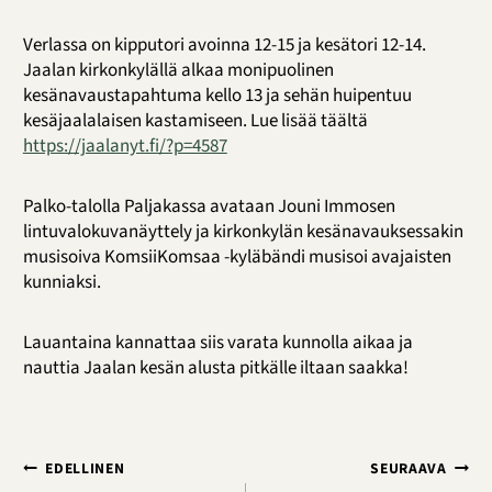
Verlassa on kipputori avoinna 12-15 ja kesätori 12-14.
Jaalan kirkonkylällä alkaa monipuolinen
kesänavaustapahtuma kello 13 ja sehän huipentuu
kesäjaalalaisen kastamiseen. Lue lisää täältä
https://jaalanyt.fi/?p=4587
Palko-talolla Paljakassa avataan Jouni Immosen
lintuvalokuvanäyttely ja kirkonkylän kesänavauksessakin
musisoiva KomsiiKomsaa -kyläbändi musisoi avajaisten
kunniaksi.
Lauantaina kannattaa siis varata kunnolla aikaa ja
nauttia Jaalan kesän alusta pitkälle iltaan saakka!
Artikkelien
EDELLINEN
SEURAAVA