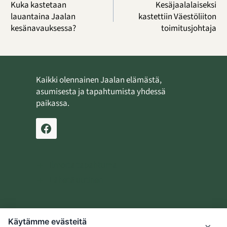
selaus
Kuka kastetaan
Kesäjaalalaiseksi
lauantaina Jaalan
kastettiin Väestöliiton
kesänavauksessa?
toimitusjohtaja
Kaikki olennainen Jaalan elämästä,
asumisesta ja tapahtumista yhdessä
paikassa.
Ilmoita tapahtuma
Lähetä uutinen
Käytämme evästeitä
Jaalan kotiseutusäätiö
×