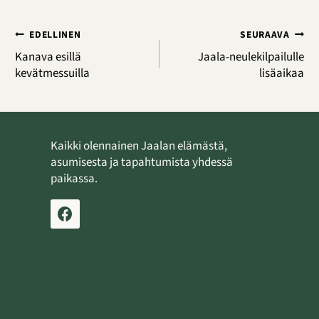
Artikkelien
EDELLINEN
SEURAAVA
selaus
Kanava esillä
Jaala-neulekilpailulle
kevätmessuilla
lisäaikaa
Kaikki olennainen Jaalan elämästä,
asumisesta ja tapahtumista yhdessä
paikassa.
Ilmoita tapahtuma
Lähetä uutinen