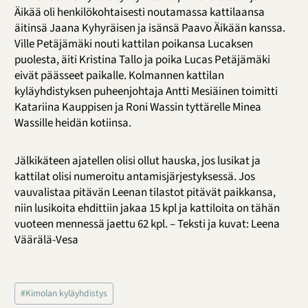
Äikää oli henkilökohtaisesti noutamassa kattilaansa
äitinsä Jaana Kyhyräisen ja isänsä Paavo Äikään kanssa.
Ville Petäjämäki nouti kattilan poikansa Lucaksen
puolesta, äiti Kristina Tallo ja poika Lucas Petäjämäki
eivät päässeet paikalle. Kolmannen kattilan
kyläyhdistyksen puheenjohtaja Antti Mesiäinen toimitti
Katariina Kauppisen ja Roni Wassin tyttärelle Minea
Wassille heidän kotiinsa.
Jälkikäteen ajatellen olisi ollut hauska, jos lusikat ja
kattilat olisi numeroitu antamisjärjestyksessä. Jos
vauvalistaa pitävän Leenan tilastot pitävät paikkansa,
niin lusikoita ehdittiin jakaa 15 kpl ja kattiloita on tähän
vuoteen mennessä jaettu 62 kpl. – Teksti ja kuvat: Leena
Väärälä-Vesa
Avainsanat:
#
Kimolan kyläyhdistys