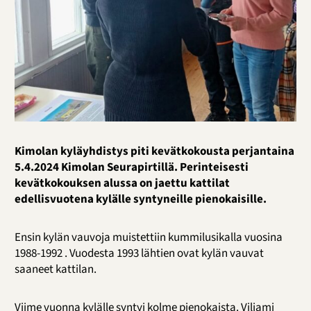
Kimolan kyläyhdistys piti kevätkokousta perjantaina
5.4.2024 Kimolan Seurapirtillä. Perinteisesti
kevätkokouksen alussa on jaettu kattilat
edellisvuotena kylälle syntyneille pienokaisille.
Ensin kylän vauvoja muistettiin kummilusikalla vuosina
1988-1992 . Vuodesta 1993 lähtien ovat kylän vauvat
saaneet kattilan.
Viime vuonna kylälle syntyi kolme pienokaista. Viljami