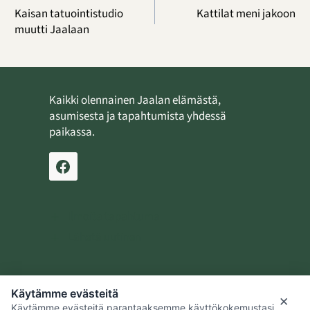
selaus
Kaisan tatuointistudio
Kattilat meni jakoon
muutti Jaalaan
Kaikki olennainen Jaalan elämästä,
asumisesta ja tapahtumista yhdessä
paikassa.
Ilmoita tapahtuma
Lähetä uutinen
Käytämme evästeitä
Jaalan kotiseutusäätiö
×
Käytämme evästeitä parantaaksemme käyttökokemustasi