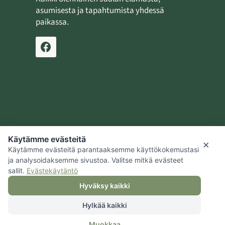
asumisesta ja tapahtumista yhdessä
paikassa.
Ilmoita tapahtuma
Lähetä uutinen
Käytämme evästeitä
Jaalan kotiseutusäätiö
×
Käytämme evästeitä parantaaksemme käyttökokemustasi
Kouvolan kaupunki
ja analysoidaksemme sivustoa. Valitse mitkä evästeet
sallit.
Evästekäytäntö
Hyväksy kaikki
Hylkää kaikki
© 2026 Jaalan kotiseutusäätiö |
Tietosuoja
|
Hallitse evästeitä
|
Muokkaa