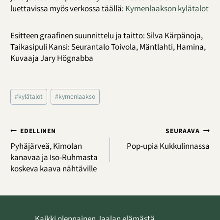
luettavissa myös verkossa täällä:
Kymenlaakson kylätalot
Esitteen graafinen suunnittelu ja taitto: Silva Kärpänoja,
Taikasipuli Kansi: Seurantalo Toivola, Mäntlahti, Hamina,
Kuvaaja Jary Högnabba
Avainsanat:
#
kylätalot
#
kymenlaakso
Artikkelien
EDELLINEN
SEURAAVA
selaus
Pyhäjärveä, Kimolan
Pop-upia Kukkulinnassa
kanavaa ja Iso-Ruhmasta
koskeva kaava nähtäville
Kaikki olennainen Jaalan elämästä,