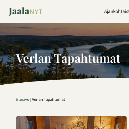
Siirry
sisältöön
Ajankohtais
Verlan Tapahtumat
Etusivu
|
Verlan Tapahtumat