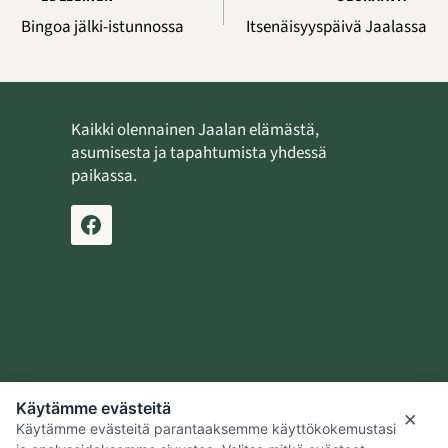
selaus
Bingoa jälki-istunnossa
Itsenäisyyspäivä Jaalassa
Kaikki olennainen Jaalan elämästä,
asumisesta ja tapahtumista yhdessä
paikassa.
Ilmoita tapahtuma
Lähetä uutinen
Käytämme evästeitä
Jaalan kotiseutusäätiö
×
Käytämme evästeitä parantaaksemme käyttökokemustasi
Kouvolan kaupunki