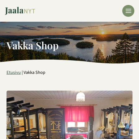
Siirry
sisältöön
Vakka Shop
Etusivu
|
Vakka Shop