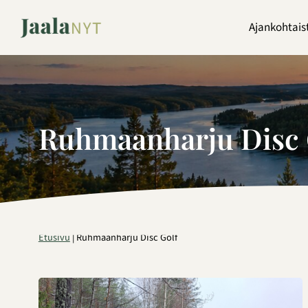
Siirry
sisältöön
Ajankohtais
Ruhmaanharju Disc 
Etusivu
|
Ruhmaanharju Disc Golf