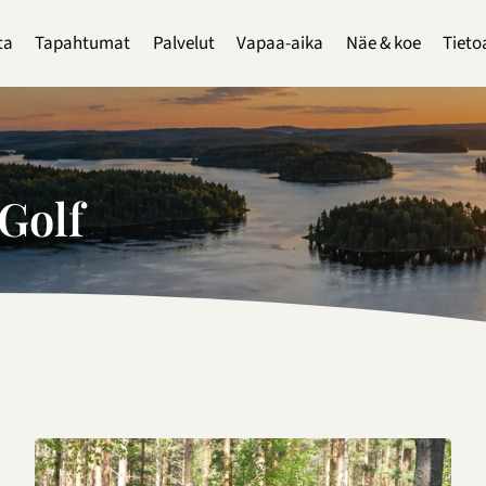
ta
Tapahtumat
Palvelut
Vapaa-aika
Näe & koe
Tieto
Golf