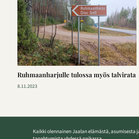
Ruhmaanharjulle tulossa myös talvirata
8.11.2023
Kaikki olennainen Jaalan elämästä, asumisesta j
tapahtumista yhdessä paikassa.