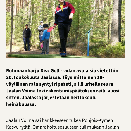
Ruhmaanharju Disc Golf -radan avajaisia vietettiin
20. toukokuuta Jaalassa. Täysimittainen 18-
väyläinen rata syntyi ripeästi, sillä urheiluseura
Jaalan Voima teki rakentamispäätöksen reilu vuosi
sitten. Jaalassa järjestetään heittokoulu
heinäkuussa.
Jaalan Voima sai hankkeeseen tukea Pohjois-Kymen
Kasvu ry:ltä. Omarahoitusosuuteen tuli mukaan Jaalan