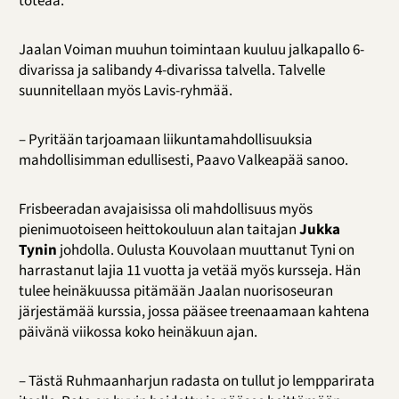
toteaa.
Jaalan Voiman muuhun toimintaan kuuluu jalkapallo 6-
divarissa ja salibandy 4-divarissa talvella. Talvelle
suunnitellaan myös Lavis-ryhmää.
– Pyritään tarjoamaan liikuntamahdollisuuksia
mahdollisimman edullisesti, Paavo Valkeapää sanoo.
Frisbeeradan avajaisissa oli mahdollisuus myös
pienimuotoiseen heittokouluun alan taitajan
Jukka
Tynin
johdolla. Oulusta Kouvolaan muuttanut Tyni on
harrastanut lajia 11 vuotta ja vetää myös kursseja. Hän
tulee heinäkuussa pitämään Jaalan nuorisoseuran
järjestämää kurssia, jossa pääsee treenaamaan kahtena
päivänä viikossa koko heinäkuun ajan.
– Tästä Ruhmaanharjun radasta on tullut jo lempparirata