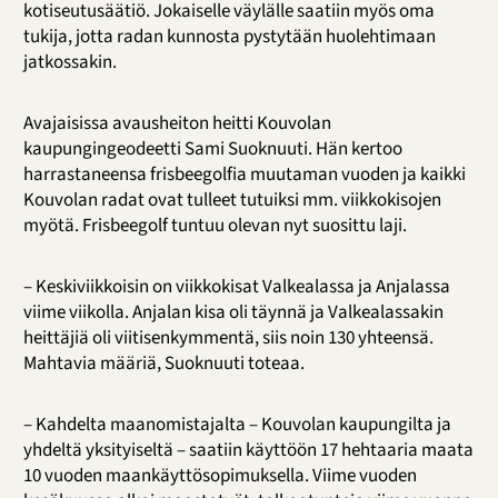
kotiseutusäätiö. Jokaiselle väylälle saatiin myös oma
tukija, jotta radan kunnosta pystytään huolehtimaan
jatkossakin.
Avajaisissa avausheiton heitti Kouvolan
kaupungingeodeetti Sami Suoknuuti. Hän kertoo
harrastaneensa frisbeegolfia muutaman vuoden ja kaikki
Kouvolan radat ovat tulleet tutuiksi mm. viikkokisojen
myötä. Frisbeegolf tuntuu olevan nyt suosittu laji.
– Keskiviikkoisin on viikkokisat Valkealassa ja Anjalassa
viime viikolla. Anjalan kisa oli täynnä ja Valkealassakin
heittäjiä oli viitisenkymmentä, siis noin 130 yhteensä.
Mahtavia määriä, Suoknuuti toteaa.
– Kahdelta maanomistajalta – Kouvolan kaupungilta ja
yhdeltä yksityiseltä – saatiin käyttöön 17 hehtaaria maata
10 vuoden maankäyttösopimuksella. Viime vuoden