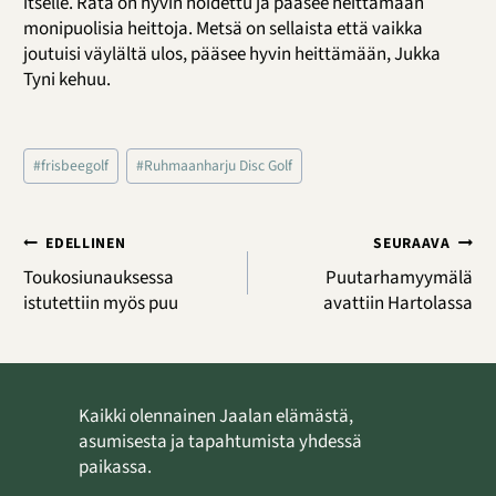
itselle. Rata on hyvin hoidettu ja pääsee heittämään
monipuolisia heittoja. Metsä on sellaista että vaikka
joutuisi väylältä ulos, pääsee hyvin heittämään, Jukka
Tyni kehuu.
Avainsanat:
#
frisbeegolf
#
Ruhmaanharju Disc Golf
Artikkelien
EDELLINEN
SEURAAVA
selaus
Toukosiunauksessa
Puutarhamyymälä
istutettiin myös puu
avattiin Hartolassa
Kaikki olennainen Jaalan elämästä,
asumisesta ja tapahtumista yhdessä
paikassa.