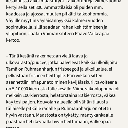
kesäkuussa alkoi maastotyöt, talkootunteja viime vuonna
kertyi sellaiset 800. Ammattilaisia oli puiden mm.
kaadossa ja ajossa, muuten pitkälti talkoohommia.
Väylille myytiin väyläisännyyksiä kolmen vuoden
sopimuksella, sillä saadaan rahaa kehittämiseen ja
ylläpitoon, Jaalan Voiman sihteeri Paavo Valkeapää
kertoo.
– Tänä kesänä rakennetaan vielä laavu ja
ulkovarasto/puucee, jotka palvelevat kaikkia ulkoilijoita.
Tämä on Ruhmaanharjun frisbeegolf ja ulkoilualue, ei
pelkästään frisbeen heittäjille. Pari viikkoa sitten
asennettiin infrapunatoiminen kävijälaskuri, tavoiteena
on 5-10 000 kierrosta tälle kesälle. Viime viikonloppuna oli
melkein 100 kierrosta, helatorstaina 80 kierrosta, väkeä
käy tosi paljon. Kouvolan alueella oli vähän tilausta
tällaiselle pitkälle radalle ja Ruhmaanharju on otettu
hyvin vastaan. Maastosta on tykätty, mäntykankaalle
päästään heti keväällä hyvin heittämään, Valkeapää