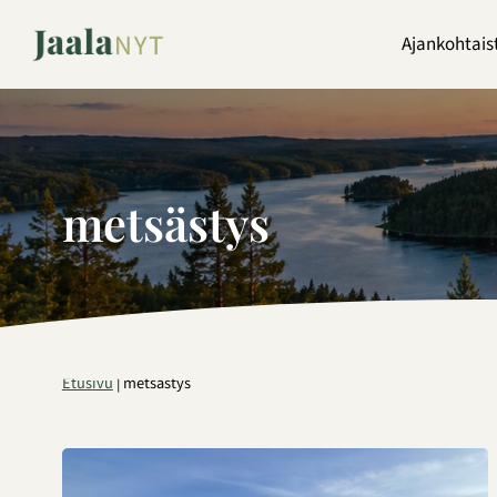
Siirry
sisältöön
Ajankohtais
metsästys
Etusivu
|
metsästys