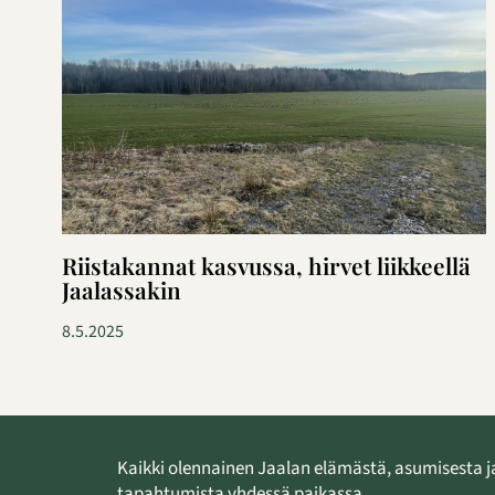
Riistakannat kasvussa, hirvet liikkeellä
Jaalassakin
8.5.2025
Kaikki olennainen Jaalan elämästä, asumisesta j
tapahtumista yhdessä paikassa.