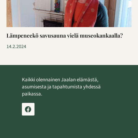
Lämpeneekö savusauna vielä museokankaalla?
14.2.2024
Kaikki olennainen Jaalan elämästä,
asumisesta ja tapahtumista yhdessä
paikassa.
Ilmoita tapahtuma