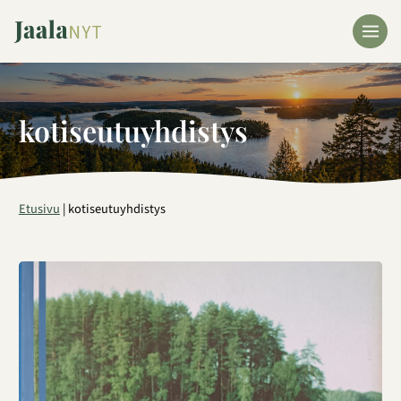
Siirry
sisältöön
kotiseutuyhdistys
Etusivu
|
kotiseutuyhdistys