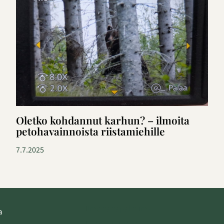
Oletko kohdannut karhun? – ilmoita
petohavainnoista riistamiehille
7.7.2025
Ilmoita tapahtuma
a