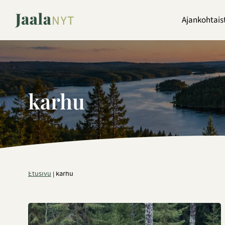
Siirry
sisältöön
Ajankohtais
karhu
Etusivu
|
karhu