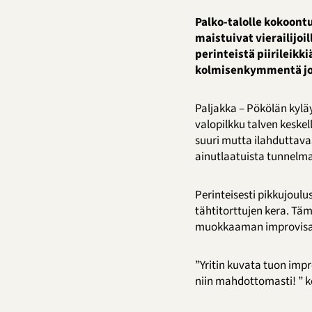
Palko-talolle kokoontu
maistuivat vierailijoi
perinteistä piirileik
kolmisenkymmentä jo
Paljakka – Pökölän kyl
valopilkku talven keske
suuri mutta ilahduttavas
ainutlaatuista tunnelmaa
Perinteisesti pikkujoulu
tähtitorttujen kera. Tä
muokkaaman improvisaati
”Yritin kuvata tuon impr
niin mahdottomasti! ” k