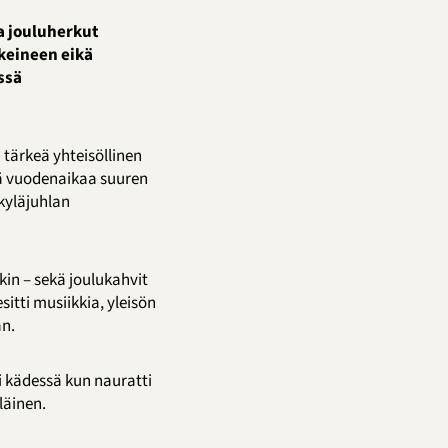
ja jouluherkut
kkeineen eikä
ssä
tärkeä yhteisöllinen
ntä vuodenaikaa suuren
kyläjuhlan
kin – sekä joulukahvit
tti musiikkia, yleisön
an.
i kädessä kun nauratti
läinen.