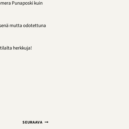
Tomera Punaposki kuin
eisenä mutta odotettuna
tilalta herkkuja!
SEURAAVA