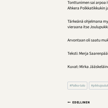
Tonttunimen sai arpoa i
Ahkera Polkkatikkukin 
Tärkeänä ohjelmana myös
vieraana itse Joulupukki
Arvontaan oli saatu mukav
Teksti: Merja Saarenpää
Kuvat: Mirka Jääskeläi
Avainsanat:
#
Palko-talo
#
pikkujoulu
Artikkelien
EDELLINEN