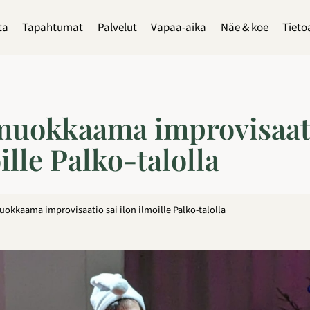
ta
Tapahtumat
Palvelut
Vapaa-aika
Näe & koe
Tieto
muokkaama improvisaati
ille Palko-talolla
uokkaama improvisaatio sai ilon ilmoille Palko-talolla