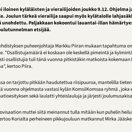
i iloinen kyläläisten ja vierailijoiden joukko 9.12. Ohjelma 
lle. Joulun tärkeä vierailija saapui myös kylätalolle lahjasä
kiä unohdettu. Paljakkaan kokoontui lauantai-illan hämärtye
ulutunnelman etsijää.
äyhdistyksen puheenjohtaja Markku Piiran mukaan tapahtuma on 
lle. ”Osallistujamäärä ei koskaan ole keskellä pimeintä ja kylmi
ti osallistujia tuli tänä vuonna pitkistäkin matkoista kokemaan 
”, kertoo Piira.
ssa on tarjottu pitkään haudutettua riisipuuroa, mantelilla tieten
mä vuonna ohjelmasta vastasi kylän KomsiiKomsaa ryhmä , joka esi
oesityksen sekä laulatti yhteislauluja ja järjesti joulumusakis
ovisaation muttei siitä meinannut tulla mitään kun puhelin heilu
ertoo Korialta perheineen pikkujouluun matkannut Mirka Jääske