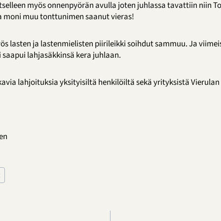
tselleen myös onnenpyörän avulla joten juhlassa tavattiin niin 
ja moni muu tonttunimen saanut vieras!
 lasten ja lastenmielisten piirileikki soihdut sammuu. Ja viim
 saapui lahjasäkkinsä kera juhlaan.
ia lahjoituksia yksityisiltä henkilöiltä sekä yrityksistä Vierulan 
nen
t