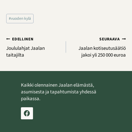
Avainsanat:
#
vuoden kylä
Artikkelien
EDELLINEN
SEURAAVA
selaus
Joululahjat Jaalan
Jaalan kotiseutusäätiö
taitajilta
jakoi yli 250 000 euroa
Kaikki olennainen Jaalan elämästä,
asumisesta ja tapahtumista yhdessä
paikassa.