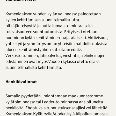
Kymenlaakson vuoden kylän valinnassa painotetaan
kylien kehittämisen suunnitelmallisuutta,
pitkäjänteisyyttä ja uutta luovaa toimintaa sekä
tulevaisuuteen suuntautumista. Erityisesti otetaan
huomioon kylän kehittäminen laaja-alaisesti. Aktiivisuus,
yhteistyö ja ymmärrys oman yhteisön mahdollisuuksista
alueen kehittämistyöhön katsotaan eduksi.
Verkostoituminen, lähipalvelut, viestintä ja elinkeinojen
edistäminen ovat myös Vuoden kylässä otettu osaksi
suunnitelmallista kehittämistä.
Henkilövalinnat
Samalla pyydetään ilmiantamaan maakunnastamme
kylätoiminnassa tai Leader-toiminnassa ansioituneita
henkilöitä. Ehdotuksia tunnustuksensaajiksi voi lähettää
Kymenlaakson Kylät ry:lle Vuoden kylä-kilpailun lomassa.