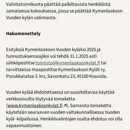
Valintatoimikunta päättää palkittavista henkilöistä
samaisessa kokouksessa, jossa se päättää Kymenlaakson
Vuoden kylän valinnasta.
Hakumenettely
Esityksiä Kymenlaakson Vuoden kyläksi 2025 ja
tunnustuksensaajiksi voi tehdä 31.1.2025 asti
sähköpostitse
toimisto@kymenlaaksonkylat.fi
tai
tarvittaessa maapostitse Kymenlaakson Kylät ry,
Porukkataloa 3. krs, Savonkatu 23, 45100 Kouvola.
Vuoden kylää ehdotettaessa on suositeltavaa käyttää
verkkosivuilta löytyvää lomaketta
(
www.kymenlaaksonkylat.fi
). Samaista lomaketta
käytetään seuraavan vuoden valtakunnallisessa Vuoden
kylä -kilpailussa. Henkilövalintojen osalta ehdotus voi olla
vapaamuotoinen.