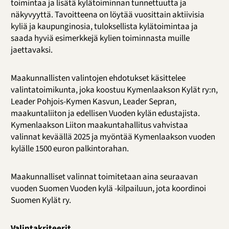
toimintaa ja lisätä kylätoiminnan tunnettuutta ja
näkyvyyttä. Tavoitteena on löytää vuosittain aktiivisia
kyliä ja kaupunginosia, tuloksellista kylätoimintaa ja
saada hyviä esimerkkejä kylien toiminnasta muille
jaettavaksi.
Maakunnallisten valintojen ehdotukset käsittelee
valintatoimikunta, joka koostuu Kymenlaakson Kylät ry:n,
Leader Pohjois-Kymen Kasvun, Leader Sepran,
maakuntaliiton ja edellisen Vuoden kylän edustajista.
Kymenlaakson Liiton maakuntahallitus vahvistaa
valinnat keväällä 2025 ja myöntää Kymenlaakson vuoden
kylälle 1500 euron palkintorahan.
Maakunnalliset valinnat toimitetaan aina seuraavan
vuoden Suomen Vuoden kylä -kilpailuun, jota koordinoi
Suomen Kylät ry.
Valintakriteerit