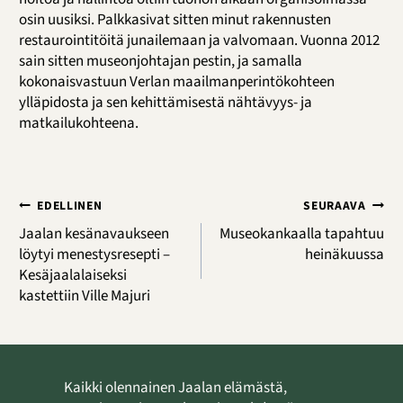
osin uusiksi. Palkkasivat sitten minut rakennusten
restaurointitöitä junailemaan ja valvomaan. Vuonna 2012
sain sitten museonjohtajan pestin, ja samalla
kokonaisvastuun Verlan maailmanperintökohteen
ylläpidosta ja sen kehittämisestä nähtävyys- ja
matkailukohteena.
Artikkelien
EDELLINEN
SEURAAVA
selaus
Jaalan kesänavaukseen
Museokankaalla tapahtuu
löytyi menestysresepti –
heinäkuussa
Kesäjaalalaiseksi
kastettiin Ville Majuri
Kaikki olennainen Jaalan elämästä,