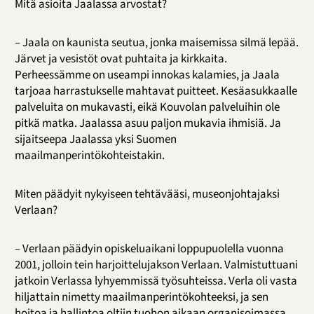
Mitä asioita Jaalassa arvostat?
– Jaala on kaunista seutua, jonka maisemissa silmä lepää.
Järvet ja vesistöt ovat puhtaita ja kirkkaita.
Perheessämme on useampi innokas kalamies, ja Jaala
tarjoaa harrastukselle mahtavat puitteet. Kesäasukkaalle
palveluita on mukavasti, eikä Kouvolan palveluihin ole
pitkä matka. Jaalassa asuu paljon mukavia ihmisiä. Ja
sijaitseepa Jaalassa yksi Suomen
maailmanperintökohteistakin.
Miten päädyit nykyiseen tehtävääsi, museonjohtajaksi
Verlaan?
– Verlaan päädyin opiskeluaikani loppupuolella vuonna
2001, jolloin tein harjoittelujakson Verlaan. Valmistuttuani
jatkoin Verlassa lyhyemmissä työsuhteissa. Verla oli vasta
hiljattain nimetty maailmanperintökohteeksi, ja sen
hoitoa ja hallintoa oltiin tuohon aikaan organisoimassa