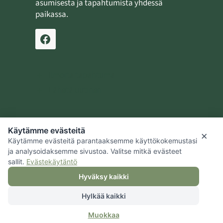
asumisesta ja tapahtumista yhdessä
paikassa.
Ilmoita tapahtuma
Lähetä uutinen
Käytämme evästeitä
Jaalan kotiseutusäätiö
×
Käytämme evästeitä parantaaksemme käyttökokemustasi
Kouvolan kaupunki
ja analysoidaksemme sivustoa. Valitse mitkä evästeet
sallit.
Evästekäytäntö
Hyväksy kaikki
Hylkää kaikki
© 2026 Jaalan kotiseutusäätiö |
Tietosuoja
|
Hallitse evästeitä
|
Muokkaa
Saavutettavuus