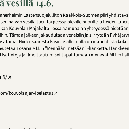
 vesillä 14.6.
nnerheimin Lastensuojeluliiton Kaakkois-Suomen piiri yhdistäv
en päivän vesillä tuen tarpeessa oleville nuorille ja heiden läheis
e alkaa Kouvolan Majakalta, jossa aamupalan yhteydessä pidetään
oihin. Tämän jälkeen jakaudutaan veneisiin ja siirrytään Pyhäjärv
satama. Hiidensaaresta käsin osallistujilla on mahdollista kokeilla
toteutetaan osana MLL:n ”Mennään metsään” -hanketta. Hankkee
 Lisätietoja ja ilmoittautumiset tapahtumaan menevät MLL:n Lai
.fi/
com/kouvolanjarvipelastus