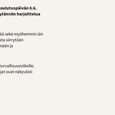
ykoulutuspäivän 6.6.
äytännön harjoittelua
lisää sekä myöhemmin iän
sta siirrytään
mään ja
urvallisuusviikolle,
jat ovat näkyvästi