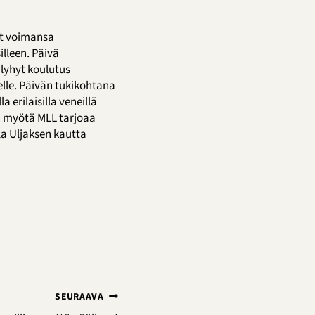
ät voimansa
illeen. Päivä
 lyhyt koulutus
elle. Päivän tukikohtana
 erilaisilla veneillä
n myötä MLL tarjoaa
la Uljaksen kautta
SEURAAVA