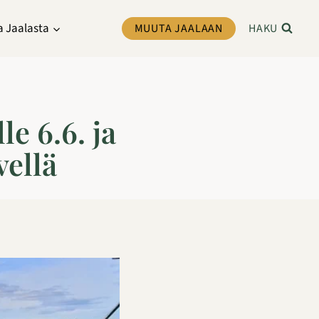
a Jaalasta
MUUTA JAALAAN
HAKU
e 6.6. ja
vellä