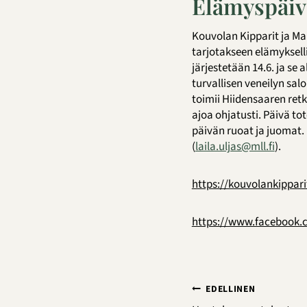
Elämyspäivä
Kouvolan Kipparit ja Ma
tarjotakseen elämyksellis
järjestetään 14.6. ja s
turvallisen veneilyn sal
toimii Hiidensaaren retki
ajoa ohjatusti. Päivä 
päivän ruoat ja juomat.
(
laila.uljas@mll.fi
).
https://kouvolankipparit
https://www.facebook.
Artikkelien
EDELLINEN