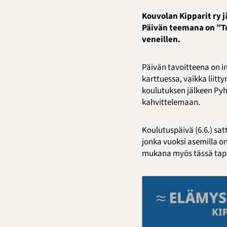
Kouvolan Kipparit ry j
Päivän teemana on ”Tu
veneillen.
Päivän tavoitteena on i
karttuessa, vaikka liitt
koulutuksen jälkeen Py
kahvittelemaan.
Koulutuspäivä (6.6.) sat
jonka vuoksi asemilla o
mukana myös tässä ta