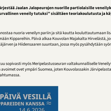
ärjestää Jaalan Jalopeurojen nuorille partiolaisille veneil
rvallinen veneily tutuksi” sisältäen teoriakoulutusta ja k
nnostaa nuoria veneilyn pariin ja sitä kautta kouluttautumaan 
ymään Kippareihin. Päivä alkaa Kouvolan Majakalta Hirvelästä, jo
häjärven ja Hiidensaaren suuntaan, jossa myös pysähdytään syö
tuu sopivasti myös Meripelastusseuran valtakunnalliselle Veneilyt
n avoimet ovet ympäri Suomea, joten Kouvolassakin Järvipelasta
pahtumassa.