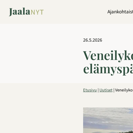
Siirry
sisältöön
Ajankohtais
26.5.2026
Veneilyko
elämyspäi
Etusivu
|
Uutiset
|
Veneilykou