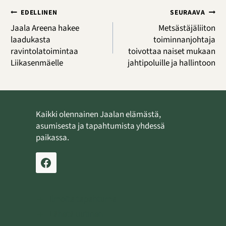
Artikkelien
EDELLINEN
SEURAAVA
selaus
Jaala Areena hakee
Metsästäjäliiton
laadukasta
toiminnanjohtaja
ravintolatoimintaa
toivottaa naiset mukaan
Liikasenmäelle
jahtipoluille ja hallintoon
Kaikki olennainen Jaalan elämästä,
asumisesta ja tapahtumista yhdessä
paikassa.
Ilmoita tapahtuma
Lähetä uutinen