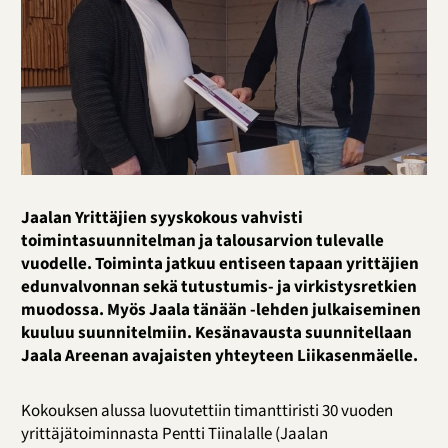
Jaalan Yrittäjien syyskokous vahvisti
toimintasuunnitelman ja talousarvion tulevalle
vuodelle. Toiminta jatkuu entiseen tapaan yrittäjien
edunvalvonnan sekä tutustumis- ja virkistysretkien
muodossa. Myös Jaala tänään -lehden julkaiseminen
kuuluu suunnitelmiin. Kesänavausta suunnitellaan
Jaala Areenan avajaisten yhteyteen Liikasenmäelle.
Kokouksen alussa luovutettiin timanttiristi 30 vuoden
yrittäjätoiminnasta Pentti Tiinalalle (Jaalan