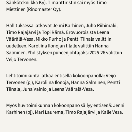
Sähkötekniikka Ky). Timanttiristin sai myös Timo
Miettinen (Rinomaster Oy).
Hallituksessa jatkavat Jenni Karhinen, Juho Riihimäki,
Timo Rajajärvi ja Topi Rämä. Erovuoroisista Leena
Väärälä-Vesa, Mikko Purho ja Pentti Tiinala valittiin
uudelleen. Karoliina Ilonojan tilalle valittiin Hanna
Salminen. Yhdistyksen puheenjohtajaksi 2025-26 valittiin
Veijo Tervonen.
Lehtitoimikunta jatkaa entisellä kokoonpanolla: Veijo
Tervonen (pj), Karoliina Ilonoja, Hanna Salminen, Pentti
Tiinala, Juha Vainio ja Leena Väärälä-Vesa.
Myös huvitoimikunnan kokoonpano säilyy entisenä: Jenni
Karhinen (pj), Mari Laurema, Timo Rajajärvi ja Kalle Vesa.