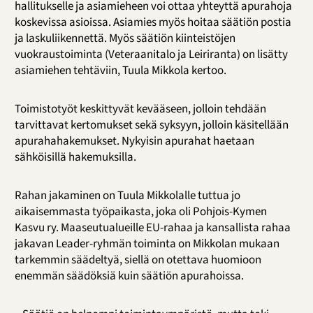
hallitukselle ja asiamieheen voi ottaa yhteyttä apurahoja
koskevissa asioissa. Asiamies myös hoitaa säätiön postia
ja laskuliikennettä. Myös säätiön kiinteistöjen
vuokraustoiminta (Veteraanitalo ja Leiriranta) on lisätty
asiamiehen tehtäviin, Tuula Mikkola kertoo.
Toimistotyöt keskittyvät kevääseen, jolloin tehdään
tarvittavat kertomukset sekä syksyyn, jolloin käsitellään
apurahahakemukset. Nykyisin apurahat haetaan
sähköisillä hakemuksilla.
Rahan jakaminen on Tuula Mikkolalle tuttua jo
aikaisemmasta työpaikasta, joka oli Pohjois-Kymen
Kasvu ry. Maaseutualueille EU-rahaa ja kansallista rahaa
jakavan Leader-ryhmän toiminta on Mikkolan mukaan
tarkemmin säädeltyä, siellä on otettava huomioon
enemmän säädöksiä kuin säätiön apurahoissa.