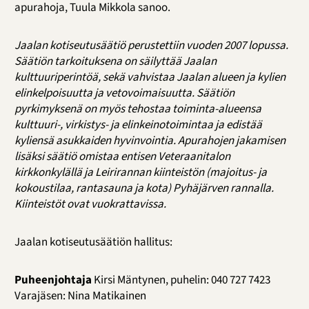
apurahoja, Tuula Mikkola sanoo.
Jaalan kotiseutusäätiö perustettiin vuoden 2007 lopussa.
Säätiön tarkoituksena on säilyttää Jaalan
kulttuuriperintöä, sekä vahvistaa Jaalan alueen ja kylien
elinkelpoisuutta ja vetovoimaisuutta. Säätiön
pyrkimyksenä on myös tehostaa toiminta-alueensa
kulttuuri-, virkistys- ja elinkeinotoimintaa ja edistää
kyliensä asukkaiden hyvinvointia. Apurahojen jakamisen
lisäksi säätiö omistaa entisen Veteraanitalon
kirkkonkylällä ja Leirirannan kiinteistön (majoitus- ja
kokoustilaa, rantasauna ja kota) Pyhäjärven rannalla.
Kiinteistöt ovat vuokrattavissa.
Jaalan kotiseutusäätiön hallitus:
Puheenjohtaja
Kirsi Mäntynen, puhelin: 040 727 7423
Varajäsen: Nina Matikainen