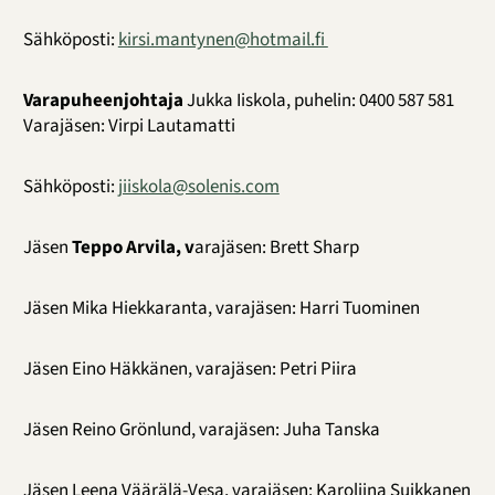
Sähköposti:
kirsi.mantynen@hotmail.fi
Varapuheenjohtaja
Jukka Iiskola, puhelin: 0400 587 581
Varajäsen: Virpi Lautamatti
Sähköposti:
jiiskola@solenis.com
Jäsen
Teppo Arvila,
v
arajäsen: Brett Sharp
Jäsen Mika Hiekkaranta, varajäsen: Harri Tuominen
Jäsen Eino Häkkänen, varajäsen: Petri Piira
Jäsen Reino Grönlund, varajäsen: Juha Tanska
Jäsen Leena Väärälä-Vesa, varajäsen: Karoliina Suikkanen