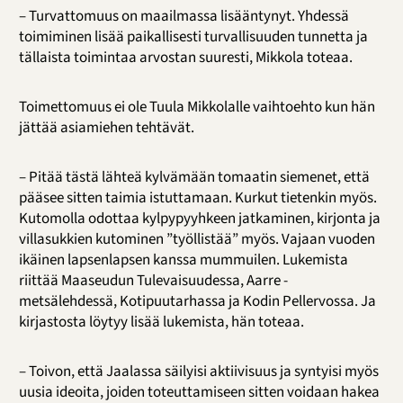
– Turvattomuus on maailmassa lisääntynyt. Yhdessä
toimiminen lisää paikallisesti turvallisuuden tunnetta ja
tällaista toimintaa arvostan suuresti, Mikkola toteaa.
Toimettomuus ei ole Tuula Mikkolalle vaihtoehto kun hän
jättää asiamiehen tehtävät.
– Pitää tästä lähteä kylvämään tomaatin siemenet, että
pääsee sitten taimia istuttamaan. Kurkut tietenkin myös.
Kutomolla odottaa kylpypyyhkeen jatkaminen, kirjonta ja
villasukkien kutominen ”työllistää” myös. Vajaan vuoden
ikäinen lapsenlapsen kanssa mummuilen. Lukemista
riittää Maaseudun Tulevaisuudessa, Aarre -
metsälehdessä, Kotipuutarhassa ja Kodin Pellervossa. Ja
kirjastosta löytyy lisää lukemista, hän toteaa.
– Toivon, että Jaalassa säilyisi aktiivisuus ja syntyisi myös
uusia ideoita, joiden toteuttamiseen sitten voidaan hakea