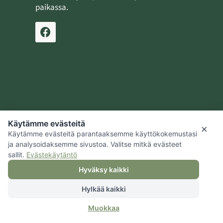
paikassa.
Ilmoita tapahtuma
Lähetä uutinen
Käytämme evästeitä
Jaalan kotiseutusäätiö
×
Käytämme evästeitä parantaaksemme käyttökokemustasi
Kouvolan kaupunki
ja analysoidaksemme sivustoa. Valitse mitkä evästeet
sallit.
Evästekäytäntö
Hyväksy kaikki
Hylkää kaikki
© 2026 Jaalan kotiseutusäätiö |
Tietosuoja
|
Hallitse evästeitä
|
Muokkaa
Saavutettavuus