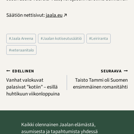
Säätiön nettisivut:
jaala.eu
Avainsanat:
#
Jaala Areena
#
Jaalan kotiseutusäätiö
#
Leiriranta
#
veteraanitalo
Artikkelien
EDELLINEN
SEURAAVA
selaus
Vanhat valokuvat
Taisto Tammi oli Suomen
palasivat ”kotiin” – esillä
ensimmäinen romanitähti
huhtikuun viikonloppuina
Kaikki olennainen Jaalan elämästä,
asumisesta ja tapahtumista yhdessä