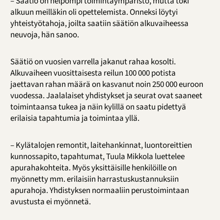
– Säätiö on helpompi toimintaympäristö, mutta toki
alkuun meilläkin oli opettelemista. Onneksi löytyi
yhteistyötahoja, joilta saatiin säätiön alkuvaiheessa
neuvoja, hän sanoo.
Säätiö on vuosien varrella jakanut rahaa kosolti.
Alkuvaiheen vuosittaisesta reilun 100 000 potista
jaettavan rahan määrä on kasvanut noin 250 000 euroon
vuodessa. Jaalalaiset yhdistykset ja seurat ovat saaneet
toimintaansa tukea ja näin kylillä on saatu pidettyä
erilaisia tapahtumia ja toimintaa yllä.
– Kylätalojen remontit, laitehankinnat, luontoreittien
kunnossapito, tapahtumat, Tuula Mikkola luettelee
apurahakohteita. Myös yksittäisille henkilöille on
myönnetty mm. erilaisiin harrastuskustannuksiin
apurahoja. Yhdistyksen normaaliin perustoimintaan
avustusta ei myönnetä.