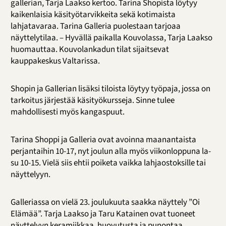
gallerian, Tarja Laakso kertoo. Tarina Shopista löytyy
kaikenlaisia käsityötarvikkeita sekä kotimaista
lahjatavaraa. Tarina Galleria puolestaan tarjoaa
näyttelytilaa. – Hyvällä paikalla Kouvolassa, Tarja Laakso
huomauttaa. Kouvolankadun tilat sijaitsevat
kauppakeskus Valtarissa.
Shopin ja Gallerian lisäksi tiloista löytyy työpaja, jossa on
tarkoitus järjestää käsityökursseja. Sinne tulee
mahdollisesti myös kangaspuut.
Tarina Shoppi ja Galleria ovat avoinna maanantaista
perjantaihin 10-17, nyt joulun alla myös viikonloppuna la-
su 10-15. Vielä siis ehtii poiketa vaikka lahjaostoksille tai
näyttelyyn.
Galleriassa on vielä 23. joulukuuta saakka näyttely ”Oi
Elämää”. Tarja Laakso ja Taru Katainen ovat tuoneet
näyttelyyn keramiikkaa, huovutusta ja punontaa.