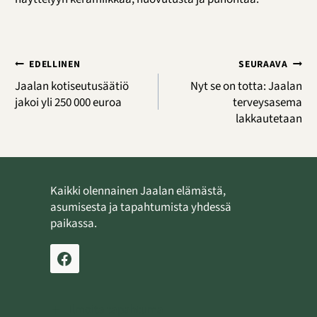
Artikkelien
EDELLINEN
SEURAAVA
selaus
Jaalan kotiseutusäätiö
Nyt se on totta: Jaalan
jakoi yli 250 000 euroa
terveysasema
lakkautetaan
Kaikki olennainen Jaalan elämästä,
asumisesta ja tapahtumista yhdessä
paikassa.
Ilmoita tapahtuma