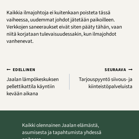
Kaikkia ilmajohtoja ei kuitenkaan poisteta tässä
vaiheessa, uudemmat johdot jätetään paikoilleen.
Verkkojen saneeraukset eivät siten pääty tähän, vaan
niitä korjataan tulevaisuudessakin, kun ilmajohdot
vanhenevat.
Artikkelien
EDELLINEN
SEURAAVA
selaus
Jaalan lämpökeskuksen
Tarjouspyyntö siivous- ja
pellettikattila käyntiin
kiinteistöpalveluista
kevään aikana
Kaikki olennainen Jaalan elämästä,
asumisesta ja tapahtumista yhdessä