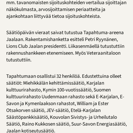
mm. tavanomaisten sijoituskohteiden vertailua sijoittajan
näkökulmasta, arvosijoittamisen periaatteita ja
ajankohtaan liittyvää tietoa sijoituskohteista.
Säätiöpäivän vieraat saivat tutustua Tapahtuma-areena
Jaalaan. Rakentamishanketta esitteli Petri Ryynänen,
Lions Club Jaalan presidentti. Liikasenmäellä tutustuttiin
rakennushankkeen etenemiseen. Myös Veteraanitaloon
tutustuttiin.
Tapahtumaan osallistui 32 henkilöä. Edustettuina olleet
säätiöt: Miehikkälän kehittämissäätiö, Karjalan
kulttuurirahasto, Kymin 100-vuotissäätiö, Suomen
kulttuurirahasto Uudenmaan rahasto sekä E-Karjalan, E-
Savon ja Kymenlaakson rahastot, William ja Ester
Otsakorven säätiö, JEV-säätiö, Etelä-Karjalan
Säästöpankkisäätiö, Kouvolan Sivistys- ja Urheilutalo
Säätiö, Raino Kukkosen säätiö, Suur-Savon Energiasäätiö,
Jaalan kotiseutusäätiö.