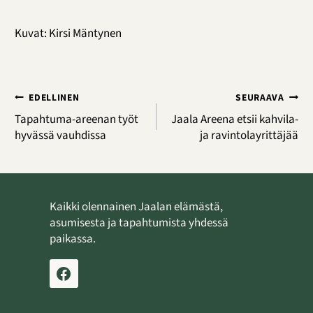
Kuvat: Kirsi Mäntynen
Artikkelien
EDELLINEN
SEURAAVA
selaus
Tapahtuma-areenan työt
Jaala Areena etsii kahvila-
hyvässä vauhdissa
ja ravintolayrittäjää
Kaikki olennainen Jaalan elämästä,
asumisesta ja tapahtumista yhdessä
paikassa.