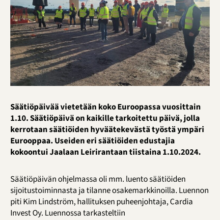
Säätiöpäivää vietetään koko Euroopassa vuosittain
1.10. Säätiöpäivä on kaikille tarkoitettu päivä, jolla
kerrotaan säätiöiden hyväätekevästä työstä ympäri
Eurooppaa. Useiden eri säätiöiden edustajia
kokoontui Jaalaan Leirirantaan tiistaina 1.10.2024.
Säätiöpäivän ohjelmassa oli mm. luento säätiöiden
sijoitustoiminnasta ja tilanne osakemarkkinoilla. Luennon
piti Kim Lindström, hallituksen puheenjohtaja, Cardia
Invest Oy. Luennossa tarkasteltiin