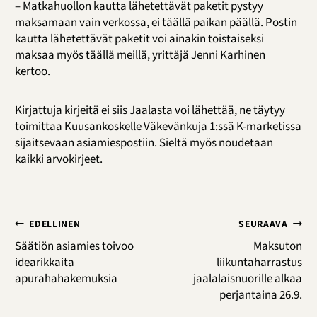
– Matkahuollon kautta lähetettävät paketit pystyy
maksamaan vain verkossa, ei täällä paikan päällä. Postin
kautta lähetettävät paketit voi ainakin toistaiseksi
maksaa myös täällä meillä, yrittäjä Jenni Karhinen
kertoo.
Kirjattuja kirjeitä ei siis Jaalasta voi lähettää, ne täytyy
toimittaa Kuusankoskelle Väkevänkuja 1:ssä K-marketissa
sijaitsevaan asiamiespostiin. Sieltä myös noudetaan
kaikki arvokirjeet.
Artikkelien
EDELLINEN
SEURAAVA
selaus
Säätiön asiamies toivoo
Maksuton
idearikkaita
liikuntaharrastus
apurahahakemuksia
jaalalaisnuorille alkaa
perjantaina 26.9.