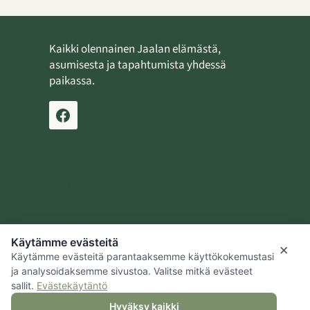
Kaikki olennainen Jaalan elämästä,
asumisesta ja tapahtumista yhdessä
paikassa.
Ilmoita tapahtuma
Lähetä uutinen
Käytämme evästeitä
Jaalan kotiseutusäätiö
×
Käytämme evästeitä parantaaksemme käyttökokemustasi
Kouvolan kaupunki
ja analysoidaksemme sivustoa. Valitse mitkä evästeet
sallit.
Evästekäytäntö
Hyväksy kaikki