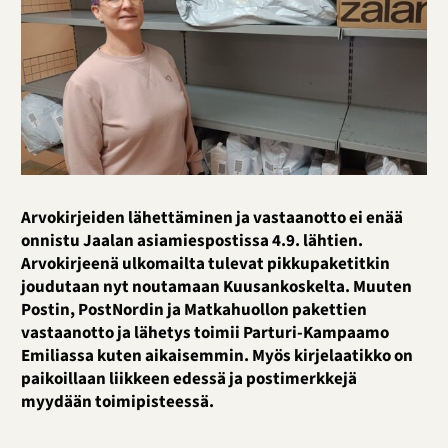
Arvokirjeiden lähettäminen ja vastaanotto ei enää
onnistu Jaalan asiamiespostissa 4.9. lähtien.
Arvokirjeenä ulkomailta tulevat pikkupaketitkin
joudutaan nyt noutamaan Kuusankoskelta. Muuten
Postin, PostNordin ja Matkahuollon pakettien
vastaanotto ja lähetys toimii Parturi-Kampaamo
Emiliassa kuten aikaisemmin. Myös kirjelaatikko on
paikoillaan liikkeen edessä ja postimerkkejä
myydään toimipisteessä.