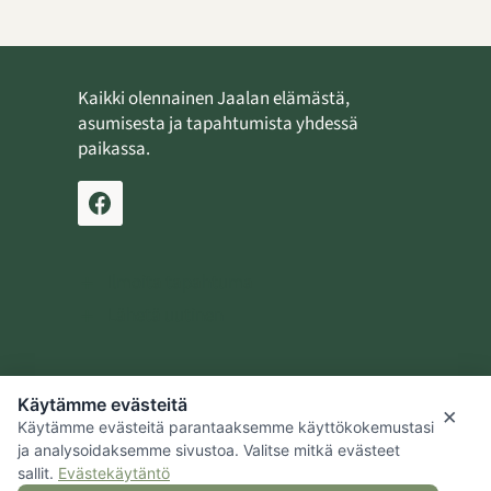
Kaikki olennainen Jaalan elämästä,
asumisesta ja tapahtumista yhdessä
paikassa.
Ilmoita tapahtuma
Lähetä uutinen
Käytämme evästeitä
Jaalan kotiseutusäätiö
×
Käytämme evästeitä parantaaksemme käyttökokemustasi
Kouvolan kaupunki
ja analysoidaksemme sivustoa. Valitse mitkä evästeet
sallit.
Evästekäytäntö