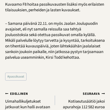
Kuvaamo F8 hoitaa passikuvausten lisäksi myös erilaisten
tilaisuuksien, perheiden ja lasten kuvaukset.
– Samana päivänä 22.11. on myös Jaalan Joulupuodin
avajaiset, eli nyt samalla reissulla saa tehtyä
jouluostoksia sekä otettua passikuvat omalla kylällä.
Mikäli palvelulle löytyy tarvetta ja kysyntää, tarkoituksena
on tihentää kuvauspäiviä, joten lähtekäähän jaalalaiset
sankoin joukoin paikalle, niin jatkossa pystyn tarjoamaan
palvelua useamminkin, Kirsi Todd kehottaa.
Avainsanat:
#
passikuvat
Artikkelien
EDELLINEN
SEURAAVA
selaus
Uimahallikuljetukset
Kotiseutusäätiö jakoi
jatkuvat kun halli avataan
apurahoja 112 582 euroa