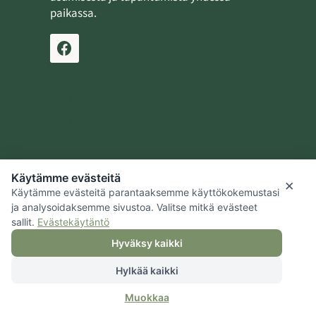
paikassa.
Ilmoita tapahtuma
Lähetä uutinen
Käytämme evästeitä
Jaalan kotiseutusäätiö
×
Käytämme evästeitä parantaaksemme käyttökokemustasi
Kouvolan kaupunki
ja analysoidaksemme sivustoa. Valitse mitkä evästeet
sallit.
Evästekäytäntö
Hyväksy kaikki
Hylkää kaikki
© 2026 Jaalan kotiseutusäätiö |
Tietosuoja
|
Hallitse evästeitä
|
Muokkaa
Saavutettavuus