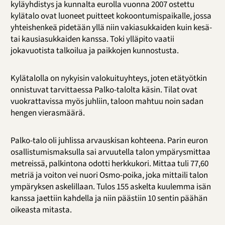
kyläyhdistys ja kunnalta eurolla vuonna 2007 ostettu
kylätalo ovat luoneet puitteet kokoontumispaikalle, jossa
yhteishenkeä pidetään yllä niin vakiasukkaiden kuin kesä-
tai kausiasukkaiden kanssa. Toki ylläpito vaatii
jokavuotista talkoilua ja paikkojen kunnostusta.
Kylätalolla on nykyisin valokuituyhteys, joten etätyötkin
onnistuvat tarvittaessa Palko-talolta käsin. Tilat ovat
vuokrattavissa myös juhliin, taloon mahtuu noin sadan
hengen vierasmäärä.
Palko-talo oli juhlissa arvauskisan kohteena. Parin euron
osallistumismaksulla sai arvuutella talon ympärysmittaa
metreissä, palkintona odotti herkkukori. Mittaa tuli 77,60
metriä ja voiton vei nuori Osmo-poika, joka mittaili talon
ympäryksen askelillaan. Tulos 155 askelta kuulemma isän
kanssa jaettiin kahdella ja niin päästiin 10 sentin päähän
oikeasta mitasta.