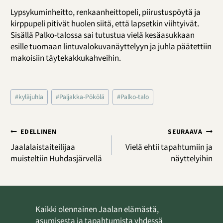
Lypsykuminheitto, renkaanheittopeli, piirustuspöytä ja
kirppupeli pitivät huolen siitä, että lapsetkin viihtyivät.
Sisällä Palko-talossa sai tutustua vielä kesäasukkaan
esille tuomaan lintuvalokuvanäyttelyyn ja juhla päätettiin
makoisiin täytekakkukahveihin.
Avainsanat:
#
kyläjuhla
#
Paljakka-Pökölä
#
Palko-talo
Artikkelien
EDELLINEN
SEURAAVA
selaus
Jaalalaistaiteilijaa
Vielä ehtii tapahtumiin ja
muisteltiin Huhdasjärvellä
näyttelyihin
Kaikki olennainen Jaalan elämästä,
asumisesta ja tapahtumista yhdessä