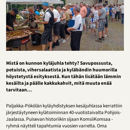
Mistä on kunnon kyläjuhla tehty? Savupossusta,
potuista, vihersalaatista ja kyläbändin huumorilla
höystetystä esityksestä. Kun tähän lisätään lämmin
kesäilta ja päälle kakkukahvit, mitä muuta enää
tarvitaan…
Paljakka-Pökölän kyläyhdistyksen kesäjuhlassa kerrattiin
järjestäytyneen kylätoiminnan 40-vuotistaivalta Pohjois-
Jaalassa. Puisevan historiikin sijaan KomsiiKomsaa -
ryhmä näytteli tapahtumia vuosien varrelta. Oma